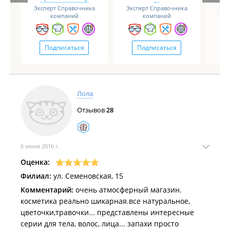
Эксперт Справочника
Эксперт Справочника
Экс
компаний
компаний
Подписаться
Подписаться
Лола
Отзывов
28
6 июня 2016 г.
Оценка:
Филиал:
ул. Семеновская, 15
Комментарий:
очень атмосферный магазин.
косметика реально шикарная.все натуральное,
цветочки,травочки... представлены интересные
серии для тела, волос, лица... запахи просто