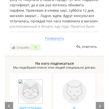
сертификат, да и как раз хотелось обновить
парфюм. Приезжаю в клевер хаус, суббота 12 дня,
магазин закрыт... Ладно, ждём. Вдруг консультант
отлучилась, прождав пол часа позвонила в магазин
расположенный в Игнате, еду туда. Приятно было
что извинились за то что магазин в клевер хаусе не
работал по причине форс мажора. Консультант во
Развернуть
втором магазине мне показалась немного
ответить
Спасибо
7
высокомерной. Это чувствовалось в её тоне голоса
что-ли. В общем я не получила удовольствия от
похода, это плохо. В конце меня просто убила фраза
На кого подписаться
"вам нужен пакет?" Что значит нужен пакет? Я же не
Мы подобрали список этих людей специально для вас.
покупаю овощи на рынке, верно? В общем на месте
руководителя, я бы поработала с консультантами,
'поднатаскать' их в общении с покупателями, как в
том же ***. В остальном я осталась довольна.
Spirit of Ecstasy
Si
Анге