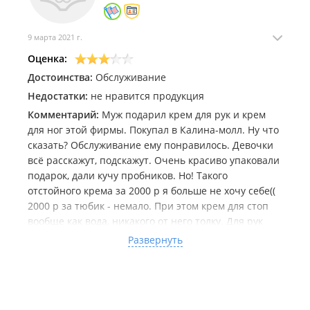
9 марта 2021 г.
Оценка:
Достоинства:
Обслуживание
Недостатки:
не нравится продукция
Комментарий:
Муж подарил крем для рук и крем
для ног этой фирмы. Покупал в Калина-молл. Ну что
сказать? Обслуживание ему понравилось. Девочки
всё расскажут, подскажут. Очень красиво упаковали
подарок, дали кучу пробников. Но! Такого
отстойного крема за 2000 р я больше не хочу себе((
2000 р за тюбик - немало. При этом крем для стоп
вообще как вода, никакого от него толку. Для рук
крем поудачнее немного, более густой. Запахи тоже
Развернуть
на любителя. Но больше всего мне не нравятся
тюбики. Во-первых, они аллюминиевые - ломаются,
в месте заломов начинает вылезать крем, да и весь
крем оттуда без остатка не добыть. Во-вторых,