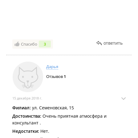
пробка! Маленькая, типа гайки. Захочешь накрутить
- так с первого раза даже не попадешь на резьбу.
ответить
Спасибо
3
Дарья
Отзывов
1
15 декабря 2018 г.
Филиал:
ул. Семеновская, 15
Достоинства:
Очень приятная атмосфера и
консультант .
Недостатки:
Нет.