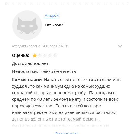
4. **Отсутствие "человечности" и
индивидуальности:** Нет *ничего*, что
Андрей
указывало бы на реального человека с именем,
должностью, конкретным опытом. Ни
Отзывов
1
эмоциональных всплесков ("Ребята, тут просто
огонь!"), ни сленга, ни даже легкой иронии или
усталости. Текст **абсолютно безликий и
отредактировано 14 января 2025 г.
программный.**
Оценка:
5. **"Рейс" как неуклюжая попытка контекста:**
Достоинства:
нет
Упоминание "рейса" (и воды/фруктов/
Недостатки:
только они и есть
спецодежды в его контексте) выглядит как
Комментарий:
Начать стоит с того что это если и не
**искусственно вброшенная деталь**, чтобы
худшая , то как минимум одна из самых худших
отзыв казался менее шаблонным и привязанным
компаний которые перевозят рыбу . Пароходам в
к специфике (логистика, вахта?). Но она не
среднем по 40 лет , ремонта нету и состояние всех
интегрирована органично и не спасает общее
пароходов ужасное . То что в этой конторе
впечатление фальши.
называют ремонтами на деле является распилом
денег выделенных на этот самый ремонт ,
6. **Цель такого отзыва:** Это **классический
фактически не ремонтируют вообще ничего и
заказной отзыв**, который могут:
состояние тех.оборудавния лучше не становится .
Развернуть