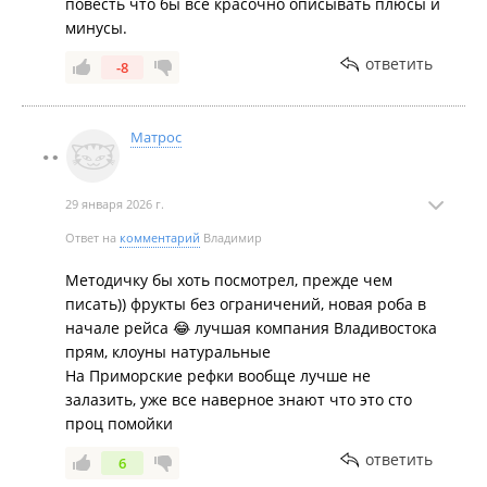
повесть что бы всё красочно описывать плюсы и
*конкретных* проектов или задач, *малейшего*
минусы.
намека на сложность или развитие. Это не отзыв,
ответить
это **корпоративный гимн, составленный по
-8
инструкции.**
Матрос
3. **Слишком общие и безликие
формулировки:**
* "Хорошая во всех отношениях компания" —
29 января 2026 г.
пустое клише.
* "Отношение администрации компании
Ответ на
комментарий
Владимир
лояльное" — что это *конкретно* значит? Ни
Методичку бы хоть посмотрел, прежде чем
примеров, ни деталей.
писать)) фрукты без ограничений, новая роба в
* "Снабжение согласно заявок" — опять
начале рейса 😂 лучшая компания Владивостока
абстракция. Что именно? Как быстро? Бывают ли
прям, клоуны натуральные
проблемы?
На Приморские рефки вообще лучше не
* "Начисляются надбавки... что
залазить, уже все наверное знают что это сто
заинтересовывает" — звучит как цитата из
проц помойки
мотивационного письма HR, а не живая речь
работника.
ответить
6