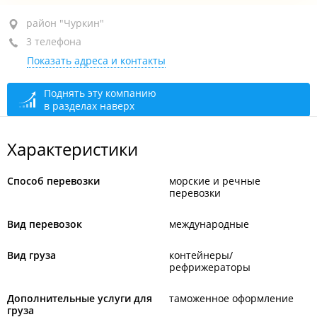
район "Чуркин", ул. Калинина, 4Б
район "Чуркин"
3 телефона
+7 (423) 228-55-55
Показать адреса и контакты
+7 (423) 208-00-11
отдел кадров
+7 (423) 228-08-88
факс
Поднять эту компанию
в разделах наверх
сегодня закрыто
Характеристики
Способ перевозки
морские и речные
перевозки
Вид перевозок
международные
Вид груза
контейнеры/
рефрижераторы
Дополнительные услуги для
таможенное оформление
груза