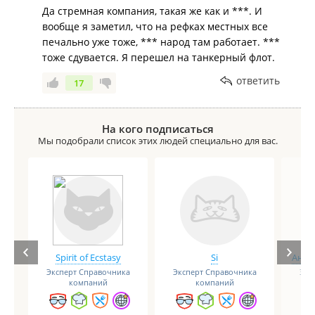
Да стремная компания, такая же как и ***. И
вообще я заметил, что на рефках местных все
печально уже тоже, *** народ там работает. ***
тоже сдувается. Я перешел на танкерный флот.
ответить
17
На кого подписаться
Мы подобрали список этих людей специально для вас.
Spirit of Ecstasy
Si
Анге
Эксперт Справочника
Эксперт Справочника
Экс
компаний
компаний