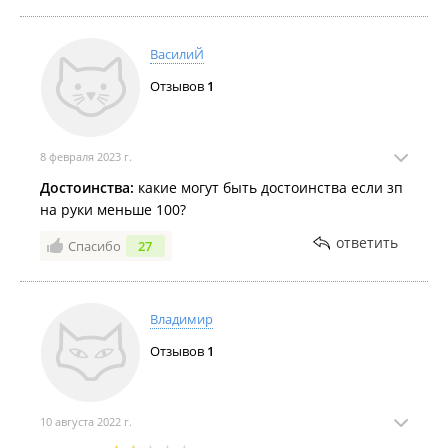
о всех этих проблемах . Так что если хотите
постоянно перерабатывать без доплат и при этом
ВасилиЙ
ходить вечно голодным в старой робе в рейсах по 4
Отзывов
1
месяца , а также получать постоянный нагоняй с
офиса - добро пожаловать в Лодию
8 февраля 2023 г.
Достоинства:
какие могут быть достоинства если зп
на руки меньше 100?
ответить
Спасибо
27
Владимир
Отзывов
1
10 августа 2022 г.