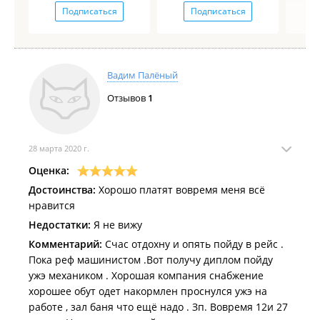
Подписаться
Подписаться
Вадим Палёный
Отзывов
1
28 марта 2020 г.
Оценка:
Достоинства:
Хорошо платят вовремя меня всё
нравится
Недостатки:
Я не вижу
Комментарий:
Счас отдохну и опять пойду в рейс .
Пока реф машинистом .Вот получу диплом пойду
ужэ механиком . Хорошая компания снабжение
хорошее обут одет накормлен проснулся ужэ на
работе , зал баня что ещё надо . Зп. Вовремя 12и 27