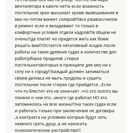
вентилятора в каюте нет!а если влажность
постельное хрен высыхает кроме вывешивания в
мко но потом воняет солярой!!!все ржавое,гнилое
в ремонт если и вкладивают то только в
комфортные условия отдела кадров!!!в общем не
очень!!!да платят но придется жить как бомж
решать вам!!!Остается негативный осадок после
работы на таких древних судах и количестве доп
работ(уборка продолов ,стирка
постельного)которых в принципе для мко ни к
селу ни к городу!!!каждый должен заниматься
своим делом,а не мыть продолы и сушить
постельное после стирки где прийдется...Если
что-то блестит это не означает ,что это золото вы
поняли о чем это...много где работал НО это
запомнилось на всю жизнь!!!!на таких судах если
и работать только при заключении не договора
,а контракта на условиях которые будут хоть
немного греть душу ,а не наносить
психологические растройства!!!