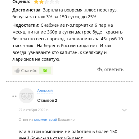
Оценка:
Достоинства:
Зарплата вовремя ,плюс перегруз,
бонусы за стаж 3% за 150 суток, до 25%.
Недостатки:
Снабжение г-о,перчатки 6 пар на
месяц, питание 360р в сутки ,матрос будет красить
бесплатно весь пароход, тальманишь за 45т руб 10
тысячник . На берег в России схода нет. И как
всегда, узнавайте кто капитан, к Селяхову и
Ларионов не советую.
ответить
Спасибо
36
Алексей
Отзывов
2
27 октября 2022 г.
Ответ на
комментарий
Владимир
ели в этой компании не работаешь более 150
дней бонусы за стаж убирают.