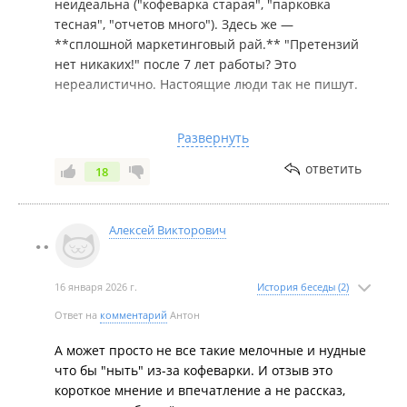
неидеальна ("кофеварка старая", "парковка
тесная", "отчетов много"). Здесь же —
**сплошной маркетинговый рай.** "Претензий
нет никаких!" после 7 лет работы? Это
нереалистично. Настоящие люди так не пишут.
2. **Шаблонность и "чек-лист корпоративных
Развернуть
благ":** Текст не просто позитивный, он
**буквально выписывает стандартный список
ответить
18
того, что HR-отдел хочет услышать:**
* Зарплата вовремя (x2 в месяц!) ✅
* Надбавки за стаж (мотивация!) ✅
Алексей Викторович
* Ежегодная индексация (инфляция!) ✅
* Снабжение по заявкам (все есть!) ✅
* Бесплатные вода/фрукты (без ограничений!) ✅
16 января 2026 г.
История беседы (2)
* Новая спецодежда (по нормам!) ✅
Ответ на
комментарий
Антон
* Лояльная администрация ✅
* Никаких претензий! Уходить не собираюсь! ✅
А может просто не все такие мелочные и нудные
* **Отсутствует:** Любая личная история,
что бы "ныть" из-за кофеварки. И отзыв это
эмоция (кроме шаблонного "все устраивает"),
короткое мнение и впечатление а не рассказ,
упоминание коллег, командной атмосферы,