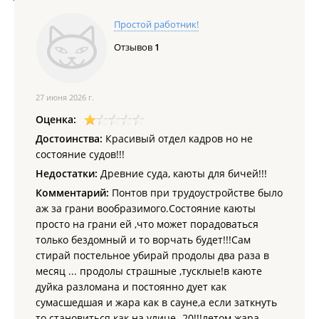
Простой работник!
Отзывов
1
27 июня 2026 г.
Оценка:
Достоинства:
Красивый отдел кадров но не
состояние судов!!!
Недостатки:
Древние суда, каюты для бичей!!!
Комментарий:
Понтов при трудоустройстве было
аж за грани вообразимого.Состояние каюты
просто на грани ей ,что может порадоваться
только бездомный и то ворчать будет!!!Сам
стирай постельное убирай продолы два раза в
месяц ... продолы страшные ,тусклые!в каюте
дуйка разломана и постоянно дует как
сумасшедшая и жара как в сауне,а если заткнуть
то становиться как на улице -20!!!летом жара