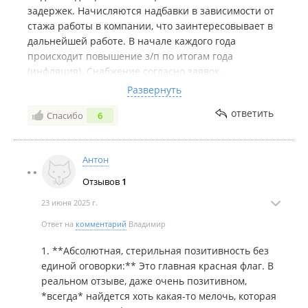
которые будут хоть немного греть душу ,а не
задержек. Начисляются надбавки в зависимости от
наносить психологические растройства!!!
стажа работы в компании, что заинтересовывает в
дальнейшей работе. В начале каждого года
происходит повышение з/п по итогам года
(инфляция). Снабжение согласно заявок.
Бутилированная вода и фрукты в течение рейса
Развернуть
бывают всегда и без ограничений. Спец.одежда
ответить
Спасибо
6
выдается в начале рейса новая, по нормам.
Отношение администрации компании лояльное.
Уходить из компании не собираюсь, так как все
Антон
устраивает! Претензий нет никаких!
Отзывов
1
23 июня 2025 г.
Ответ на
комментарий
Владимир
1. **Абсолютная, стерильная позитивность без
единой оговорки:** Это главная красная флаг. В
реальном отзыве, даже очень позитивном,
*всегда* найдется хоть какая-то мелочь, которая