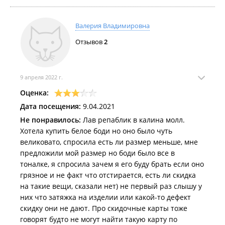
и не везде помогают консультанты! Ассортимент в
магазине супер, доброжелательность на высшем
уровне! Спасибо огромное за настроение!!!
Валерия Владимировна
Обязательно вернусь еще!
Отзывов
2
9 апреля 2022 г.
Оценка:
Дата посещения:
9.04.2021
Не понравилось:
Лав репаблик в калина молл.
Хотела купить белое боди но оно было чуть
великовато, спросила есть ли размер меньше, мне
предложили мой размер но боди было все в
тоналке, я спросила зачем я его буду брать если оно
грязное и не факт что отстирается, есть ли скидка
на такие вещи, сказали нет) не первый раз слышу у
них что затяжка на изделии или какой-то дефект
скидку они не дают. Про скидочные карты тоже
говорят будто не могут найти такую карту по