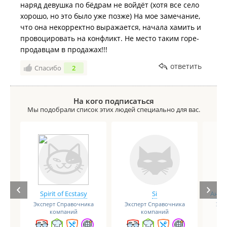
наряд девушка по бёдрам не войдёт (хотя все село
хорошо, но это было уже позже) На мое замечание,
что она некорректно выражается, начала хамить и
провоцировать на конфликт. Не место таким горе-
продавцам в продажах!!!
ответить
Спасибо
2
На кого подписаться
Мы подобрали список этих людей специально для вас.
Spirit of Ecstasy
Si
Анге
Эксперт Справочника
Эксперт Справочника
Экс
компаний
компаний