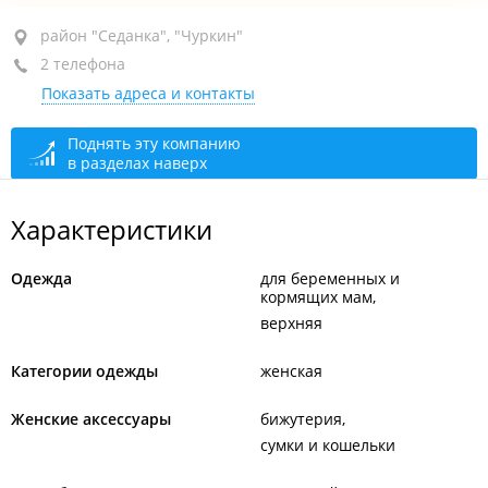
район "Седанка", ул. Полетаева, 6Д
район "Седанка", "Чуркин"
2 телефона
ТРК "Седанка Сити", 1-й этаж
Показать адреса и контакты
открыто: 10:00–22:00
Поднять эту компанию
в разделах наверх
Характеристики
Одежда
для беременных и
кормящих мам
верхняя
Категории одежды
женская
Женские аксессуары
бижутерия
сумки и кошельки