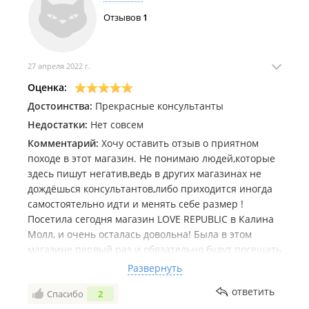
Отзывов
1
27 апреля 2022 г.
Оценка:
Достоинства:
Прекрасные консультанты
Недостатки:
Нет совсем
Комментарий:
Хочу оставить отзыв о приятном
походе в этот магазин. Не понимаю людей,которые
здесь пишут негатив,ведь в других магазинах не
дождёшься консультантов,либо приходится иногда
самостоятельно идти и менять себе размер !
Посетила сегодня магазин LOVE REPUBLIC в Калина
Молл, и очень осталась довольна! Была в этом
магазине первый раз и обязательно будут посещать
его регулярно!!! Очень приятный консультант
Развернуть
Ольга, помогла мне подобрать платье, настроение
ответить
Спасибо
2
моё просто поднялось на все 1000 % , ведь не всегда