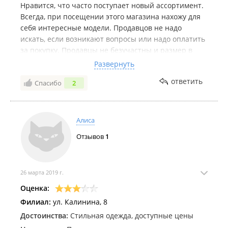
Нравится, что часто поступает новый ассортимент.
Всегда, при посещении этого магазина нахожу для
себя интересные модели. Продавцов не надо
искать, если возникают вопросы или надо оплатить
за покупку. Продавцы не безучастны и размер в
примерочной поменяют и принесут еще изделия
Развернуть
для примерки. Нравится в этом магазине, что не
ответить
Спасибо
2
надо, как в других магазинах, самой менять себе
размер. Не разу не было, что бы продавцы хамили,
а то что они еще предлагают модели для примерки,
то не считаю это навязыванием. При большом
Алиса
количестве моделей в магазине можно чего-то не
Отзывов
1
увидеть и пропустить. Считаю, что если кому-то не
нужна консультация продавцов, то об этом можно
сказать.
26 марта 2019 г.
Оценка:
Филиал:
ул. Калинина, 8
Достоинства:
Стильная одежда, доступные цены