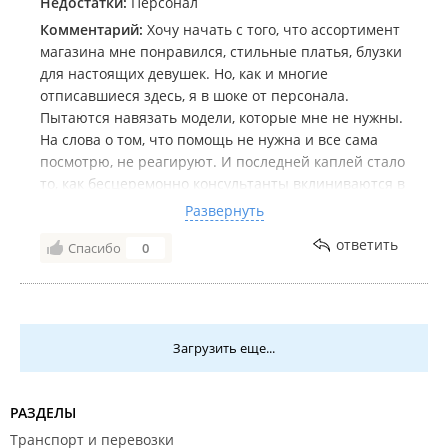
Недостатки:
Персонал
Комментарий:
Хочу начать с того, что ассортимент
магазина мне понравился, стильные платья, блузки
для настоящих девушек. Но, как и многие
отписавшиеся здесь, я в шоке от персонала.
Пытаются навязать модели, которые мне не нужны.
На слова о том, что помощь не нужна и все сама
посмотрю, не реагируют. И последней каплей стало
то, как бесцеремонно консультанты вклиниваются в
разговор! Я пришла с подругой в магазин в Калине
Развернуть
Молл, выбирали мне платье, попутно разговаривая.
ответить
Спасибо
0
И консультант перекрикивала мою подругу, пытаясь
показать мне вещи, хотя ее об этом мы не просили.
Хотели спокойно пошопиться без комментариев со
стороны персонала! Прошу владельца магазина
ОБУЧИТЬ ПЕРСОНАЛ ПРОДАЖАМ. Если клиент
Загрузить еще...
говорит, что помощь не нужна, навязываться не
надо!
Сама одежда понравилась, но с таким отношением
РАЗДЕЛЫ
лучше заказывать в интернете! 5 баллов за
Транспорт и перевозки
ассортимент, 1 за обслуживание.