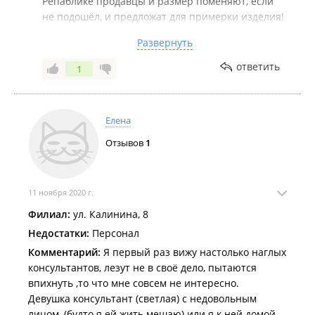
Репаблике продавцы и размер поменяют, если
не подошёл, и предложат для примерки изделия!
Моё мнение, с каким настроем Вы приходите в
Развернуть
магазин, такой ответ и получаете. А
примерочные в магазинах одежды для того и
ответить
1
существуют, что бы изделия примерять!!! Ни
разу не возвращала покупки. Если сомневаюсь-
значит не моё, не покупаю!!!
Елена
Отзывов
1
11 ноября 2020 г.
Филиал:
ул. Калинина, 8
Недостатки:
Персонал
Комментарий:
Я первый раз вижу настолько наглых
консультантов, лезут не в своё дело, пытаются
впихнуть ,то что мне совсем не интересно.
Девушка консультант (светлая) с недовольным
лицом, (будто я ей жить мешаю) или я к ней домой