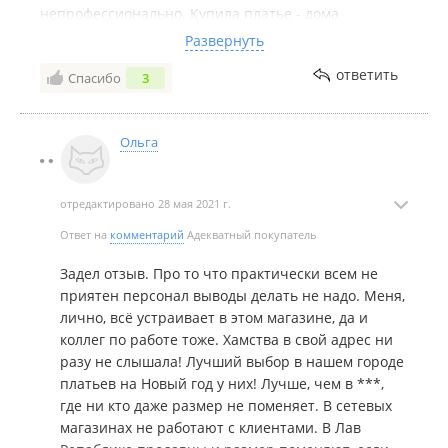
непрофессионально. Купила платье - дома
померила, не село, на следующий день принесла
Развернуть
сдать в магазин(абсолютно новое, не ношенное).
ответить
Спасибо
3
Сколько пришлось выслушать, задача персонала
посмотреть что вещь действительно находится в
новом состоянии и уточнить причину сдачи, по
Ольга
закону у покупателя есть 14 дней. Сдала вещь,
выслушала от какой то девушки консультанта
язвительные комментарии что "зачем покупала
отредактировано 28 мая 2021 г.
если не подошел размер", "а давай еще скидку
сделаю и не сдаешь вещь". Назначили вернуть
Ответ на
комментарий
Адекватный покупатель
деньги на определенный день. Пришла в
Задел отзыв. Про то что практически всем не
определенный день- выслушала так же какую то
приятен персонал выводы делать не надо. Меня,
лишнюю информацию от старшей смены. ПОЗОР
лично, всё устраивает в этом магазине, да и
персоналу, непрофессионально, в ваш магазин
коллег по работе тоже. Хамства в свой адрес ни
заходить не хочется, я вряд ли в магазине (не с
разу не слышала! Лучший выбор в нашем городе
сайта) что-либо куплю . Я думала я одна, кому
платьев на Новый год у них! Лучше, чем в ***,
неприятен персонал, но практически все кто к вам
где ни кто даже размер не поменяет. В сетевых
заходит плюются.
магазинах не работают с клиентами. В Лав