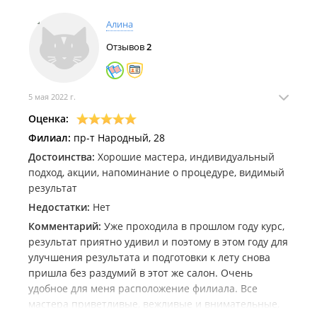
подтянулась, лицо стало выглядеть лучше чем до
Алина
процедуры массажа. Ещё после массажа у меня
большой прилив сил энергии, выходишь сразу
Отзывов
2
после и такой позитив, такая энергия! Ходила я 2
раза в неделю. Понравился сеанс массажа
тело+лицо, планирую ещё записаться. Софья и Яна
5 мая 2022 г.
лучшие мастера филиала. СПАСИБО!
Оценка:
Филиал:
пр-т Народный, 28
Достоинства:
Хорошие мастера, индивидуальный
подход, акции, напоминание о процедуре, видимый
результат
Недостатки:
Нет
Комментарий:
Уже проходила в прошлом году курс,
результат приятно удивил и поэтому в этом году для
улучшения результата и подготовки к лету снова
пришла без раздумий в этот же салон. Очень
удобное для меня расположение филиала. Все
мастера приветливые, вежливые и внимательные,