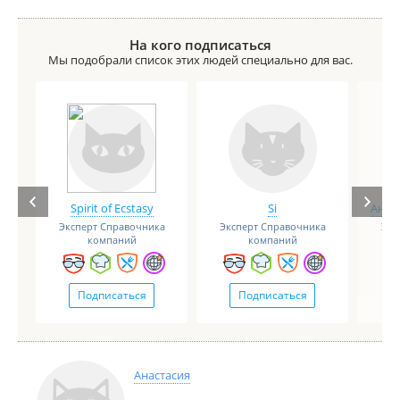
На кого подписаться
Мы подобрали список этих людей специально для вас.
Spirit of Ecstasy
Si
Анге
Эксперт Справочника
Эксперт Справочника
Экс
компаний
компаний
Подписаться
Подписаться
Анастасия