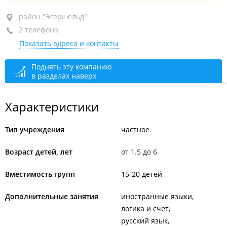
район "Эгершельд", ул. Крыгина, 91
район "Эгершельд"
2 телефона
1-й этаж
Показать адреса и контакты
+7 914 706-37-51
+7 (423) 276-37-51
Поднять эту компанию
в разделах наверх
сегодня закрыто
Характеристики
Тип учреждения
частное
Возраст детей, лет
от 1.5 до 6
Вместимость групп
15-20 детей
Дополнительные занятия
иностранные языки
логика и счет
русский язык