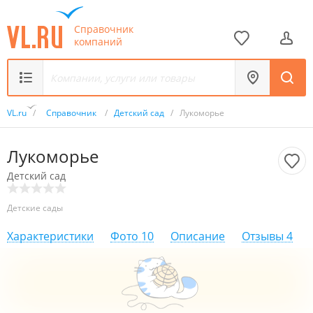
Справочник
компаний
VL.ru
/
Справочник
/
Детский сад
/
Лукоморье
Лукоморье
Детский сад
Детские сады
Характеристики
Фото
10
Описание
Отзывы
4