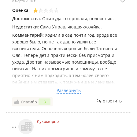
8 марта 2020 г.
Оценка:
Достоинства:
Они куда-то пропали, полностью.
Недостатки:
Сама Управляющая-хозяйка.
Комментарий:
Ходили в сад почти год, вроде все
хорошо было, но не так давно ушли все
воспитатели. Оооочень хорошие были Татьяна и
Оля. Теперь дети практически без присмотра и
ухода. Две так называемые помощницы, вообще
никакие. На них посмотришь и самому то не
приятно к ним подходить, а тем более своего
ребёнка им отдавать. К тому же ещё и ленивые,
ребёнок может плакать, а это чудо даже ноль
Развернуть
эмоций. Хозяйка Алена, вообще перестала с
ответить
Спасибо
3
родителями разговаривать и хоть что-либо
объяснять. Задаёшь вопросы буркнет под нос что-
то и уходит. Вобщем ушли, ищем другой садик.
Лукоморье