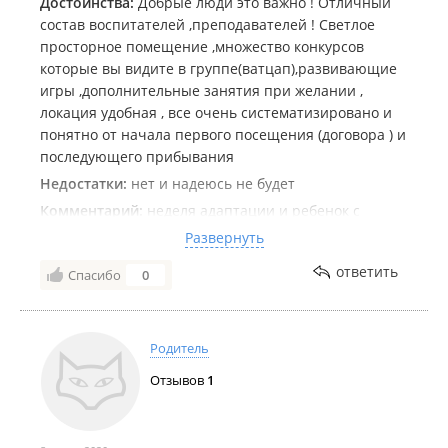
Достоинства:
Добрые люди это важно ! Отличный
Танцы 4+;
ИЗО - творчество;
состав воспитателей ,преподавателей ! Светлое
Рисование 4+;
просторное помещение ,множество конкурсов
Конструирование;
которые вы видите в группе(ватцап),развивающие
Кулинарный мастер-класс;
игры ,дополнительные занятия при желании ,
Кружок туризма и краеведения.
локация удобная , все очень систематизировано и
ИП Кошевая О. Н.
понятно от начала первого посещения (договора ) и
последующего прибывания
Недостатки:
нет и надеюсь не будет
Комментарий:
неделя адаптации и ребенок с
удовольствие идет в сад, забираем с хорошим
Развернуть
настроением и улыбкой , в данной локации считаю
ответить
Спасибо
0
лучший сад имел опыт сравнения, не на минутку не
пожалел что пришли именно в Лукоморье , удачи,
терпения и сил ! воспитание детей тяжелый труд
Родитель
Отзывов
1