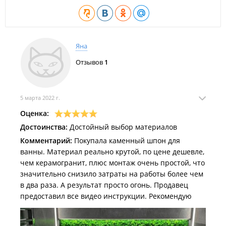
Мебель;
Кухонные фасады и т. д.
Основное преимущество данного материала на ряду с
керамогранитом:
Яна
100% натуральный камень;
Отзывов
1
Рисунок каждого листа уникален;
Вес плиты 1.5 кг;
Толщина листа 2-4 мм;
Гибкость камня;
5 марта 2022 г.
Простота выкладки;
Прочность на 70% выше керамогранита.
Оценка:
Достоинства:
Достойный выбор материалов
Характеристики
Комментарий:
Покупала каменный шпон для
Размер (мм): 1220x610;
ванны. Материал реально крутой, по цене дешевле,
Материал: натуральный камень;
Прочность на изгиб: 38-51 Мпа;
чем керамогранит, плюс монтаж очень простой, что
Огнеупорность: не горючий;
значительно снизило затраты на работы более чем
Производитель: Германия.
в два раза. А результат просто огонь. Продавец
предоставил все видео инструкции. Рекомендую
ИП Вахрушев А. И.