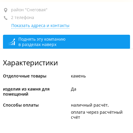
район "Снеговая", ул. Снеговая, 109 кор. 2
район "Снеговая"
2 телефона
+7 914 678-53-70
Показать адреса и контакты
+7 914 706-53-27
По предварительному звонку
открыто, закроется
Поднять эту компанию
в разделах наверх
через 44 мин.
Характеристики
Отделочные товары
камень
изделия из камня для
Да
помещений
Способы оплаты
наличный расчёт
оплата через расчётный
счёт