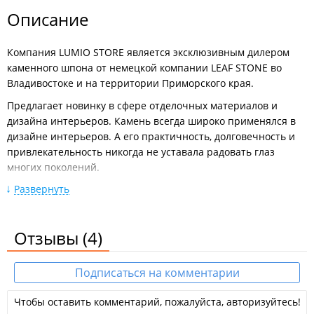
Описание
Компания LUMIO STORE является эксклюзивным дилером
каменного шпона от немецкой компании LEAF STONE во
Владивостоке и на территории Приморского края.
Предлагает новинку в сфере отделочных материалов и
дизайна интерьеров. Камень всегда широко применялся в
дизайне интерьеров. А его практичность, долговечность и
привлекательность никогда не уставала радовать глаз
многих поколений.
Развернуть
Это уникальный в своем роде натуральный каменный шпон.
Область применения:
Отзывы
Фасады зданий;
(4)
Стены;
Двери скрытого монтажа;
Потолки;
Подписаться на комментарии
Ванные комнаты;
Камины;
Чтобы оставить комментарий, пожалуйста, авторизуйтесь!
Колонны;