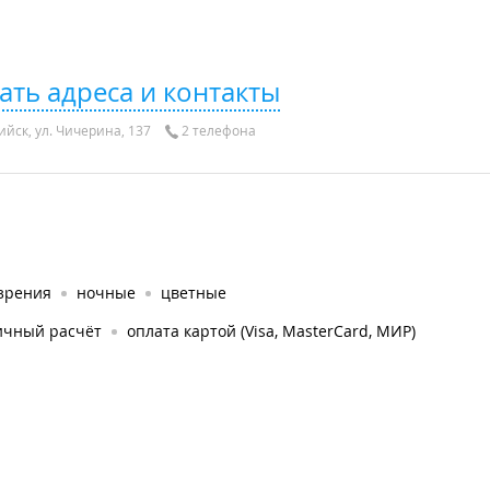
ать адреса и контакты
ийск, ул. Чичерина, 137
2 телефона
 зрения
ночные
цветные
ичный расчёт
оплата картой (Visa, MasterCard, МИР)