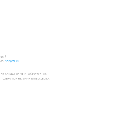
ния?
мо:
spr@VL.ru
лов
ссылка на VL.ru
обязательна.
 только при наличии гиперссылки.