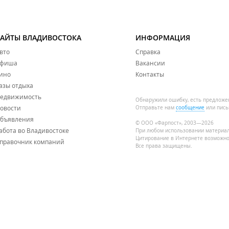
САЙТЫ ВЛАДИВОСТОКА
ИНФОРМАЦИЯ
вто
Справка
фиша
Вакансии
ино
Контакты
азы отдыха
едвижимость
Обнаружили ошибку, есть предложе
овости
Отправьте нам
сообщение
или пись
бъявления
© ООО «Фарпост», 2003—2026
абота во Владивостоке
При любом использовании материа
Цитирование в Интернете возможно
правочник компаний
Все права защищены.