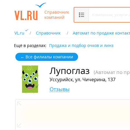
Справочник
компаний
VL.ru
Справочник
Автомат по продаже контак
Ещё в разделах:
Продажа и подбор очков и линз
← Все филиалы компании
Лупоглаз
(Автомат по п
Уссурийск, ул. Чичерина, 137
Отзывы