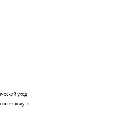
ческий уход
 по qr-коду