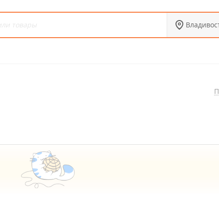
Владивос
П