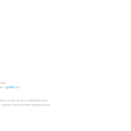
ния?
мо:
spr@VL.ru
лов
ссылка на VL.ru
обязательна.
 только при наличии гиперссылки.