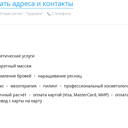
ать адреса и контакты
Вторая речка", "Трудовое"
2 телефона
етические услуги
аратный массаж
рмление бровей
наращивание ресниц
кс
мезотерапия
пилинг
профессиональный косметологи
ичный расчёт
оплата картой (Visa, MasterCard, МИР)
оплата
вод с карты на карту