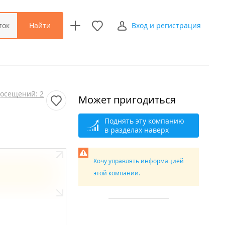
Найти
ток
Вход и регистрация
осещений: 2
Может пригодиться
Поднять эту компанию
в разделах наверх
Хочу управлять информацией
этой компании.