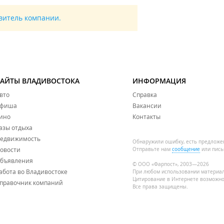
авитель компании.
САЙТЫ ВЛАДИВОСТОКА
ИНФОРМАЦИЯ
вто
Справка
фиша
Вакансии
ино
Контакты
азы отдыха
едвижимость
Обнаружили ошибку, есть предложе
овости
Отправьте нам
сообщение
или пись
бъявления
© ООО «Фарпост», 2003—2026
абота во Владивостоке
При любом использовании материа
Цитирование в Интернете возможно
правочник компаний
Все права защищены.