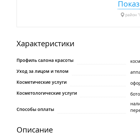
Показ
район "
Характеристики
Профиль салона красоты
косм
Уход за лицом и телом
апп
Косметические услуги
офо
Косметологические услуги
бото
нал
Способы оплаты
пере
Описание