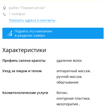
район "Первая речка", ул. Хабаровская, 36
район "Первая речка"
1 телефон
1-й этаж
Показать адреса и контакты
+7 924 123-43-88
открыто: 10:00–20:00
Поднять эту компанию
в разделах наверх
Характеристики
Профиль салона красоты
удаление волос
Уход за лицом и телом
аппаратный массаж
ручной массаж
обертывание
Косметологические услуги
ботокс
контурная пластика
мезотерапия