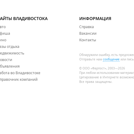
САЙТЫ ВЛАДИВОСТОКА
ИНФОРМАЦИЯ
вто
Справка
фиша
Вакансии
ино
Контакты
азы отдыха
едвижимость
Обнаружили ошибку, есть предложе
овости
Отправьте нам
сообщение
или пись
бъявления
© ООО «Фарпост», 2003—2026
абота во Владивостоке
При любом использовании материа
Цитирование в Интернете возможно
правочник компаний
Все права защищены.