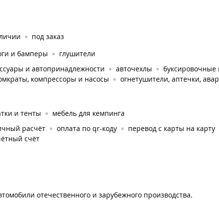
аличии
под заказ
оги и бамперы
глушители
ессуары и автопринадлежности
авточехлы
буксировочные
омкраты, компрессоры и насосы
огнетушители, аптечки, ава
тки и тенты
мебель для кемпинга
ичный расчёт
оплата по qr-коду
перевод с карты на карту
чётный счёт
автомобили отечественного и зарубежного производства.