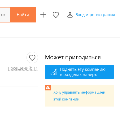
Найти
ток
Вход и регистрация
Может пригодиться
Посещений: 11
Поднять эту компанию
в разделах наверх
Хочу управлять информацией
этой компании.