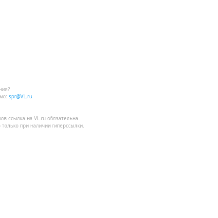
ния?
мо:
spr@VL.ru
лов
ссылка на VL.ru
обязательна.
 только при наличии гиперссылки.