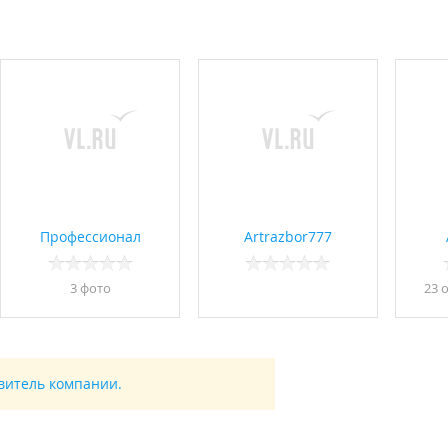
Профессионал
Artrazbor777
3 фото
23 
авитель компании.