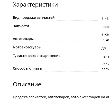
Характеристики
Вид продажи запчастей
в н
Запчасти
пор
акс
Автотовары
д
мотоаксессуары
Да
Туристическое снаряжение
пала
нал
Способы оплаты
рас
Описание
Продажа запчастей, автотоваров, авто-аксессуаров на 