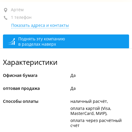
Артём, ул. Кирова, 68 стр. 3
Артём
1 телефон
+7 924 726-22-22
Показать адреса и контакты
закрыто, откроется в 10:00
Поднять эту компанию
в разделах наверх
Характеристики
Офисная бумага
Да
оптовая продажа
Да
Способы оплаты
наличный расчёт
оплата картой (Visa,
MasterCard, МИР)
оплата через расчётный
счёт