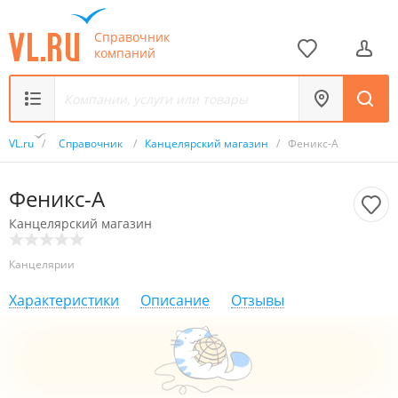
Справочник
компаний
VL.ru
/
Справочник
/
Канцелярский магазин
/
Феникс-А
Феникс-А
Канцелярский магазин
Канцелярии
Характеристики
Описание
Отзывы