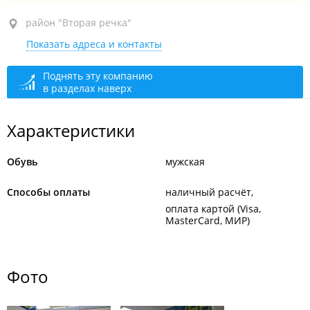
район "Вторая речка", ул. Русская, 44
район "Вторая речка"
Показать адреса и контакты
ТЦ "Универсам", 2-й этаж, бут. 225а
сегодня закрыто
Поднять эту компанию
в разделах наверх
Характеристики
Обувь
мужская
Способы оплаты
наличный расчёт
оплата картой (Visa,
MasterCard, МИР)
Фото