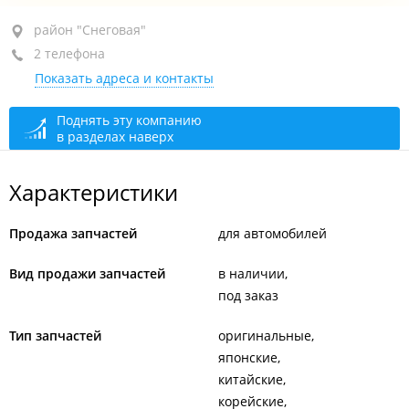
район "Снеговая", ул. Проходная 5-я, 15
район "Снеговая"
2 телефона
пав. 8
Показать адреса и контакты
+7 (423) 255-66-58
+7 904 629-51-56
Поднять эту компанию
в разделах наверх
открыто, закроется через 16 мин.
Характеристики
Продажа запчастей
для автомобилей
Вид продажи запчастей
в наличии
под заказ
Тип запчастей
оригинальные
японские
китайские
корейские