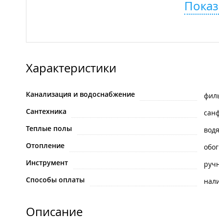
Показ
Характеристики
Канализация и водоснабжение
фил
Сантехника
сан
Теплые полы
вод
Отопление
обо
Инструмент
руч
Способы оплаты
нал
Описание