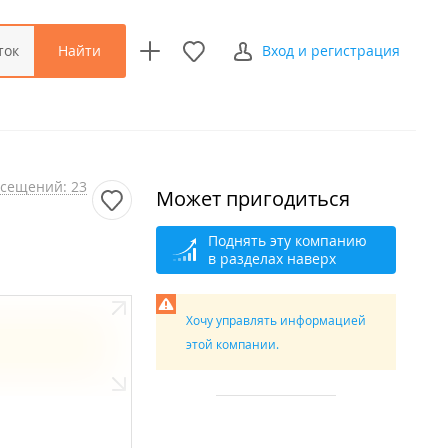
Найти
ток
Вход и регистрация
сещений: 23
Может пригодиться
Поднять эту компанию
в разделах наверх
Хочу управлять информацией
этой компании.