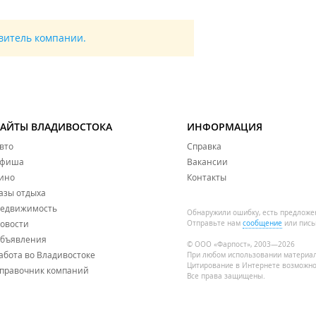
авитель компании.
САЙТЫ ВЛАДИВОСТОКА
ИНФОРМАЦИЯ
вто
Справка
фиша
Вакансии
ино
Контакты
азы отдыха
едвижимость
Обнаружили ошибку, есть предложе
овости
Отправьте нам
сообщение
или пись
бъявления
© ООО «Фарпост», 2003—2026
абота во Владивостоке
При любом использовании материа
Цитирование в Интернете возможно
правочник компаний
Все права защищены.