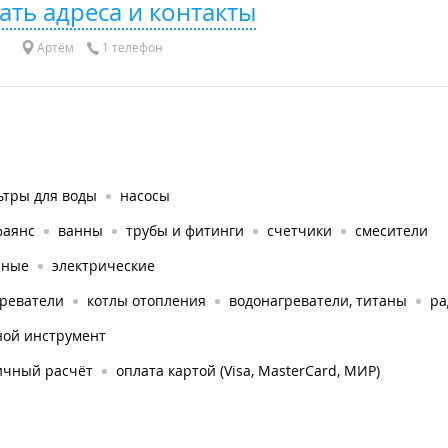
ать адреса и контакты
Артём
1 телефон
ьтры для воды
насосы
фаянс
ванны
трубы и фитинги
счетчики
смесители
яные
электрические
греватели
котлы отопления
водонагреватели, титаны
ра
ной инструмент
ичный расчёт
оплата картой (Visa, MasterCard, МИР)