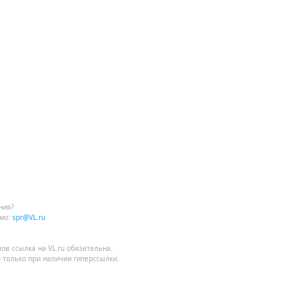
ния?
мо:
spr@VL.ru
лов
ссылка на VL.ru
обязательна.
 только при наличии гиперссылки.