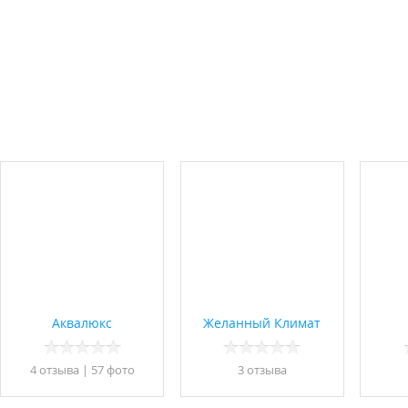
Аквалюкс
Желанный Климат
4 отзывa
|
57 фото
3 отзывa