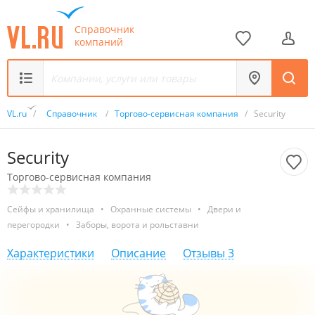
Справочник
компаний
VL.ru
/
Справочник
/
Торгово-сервисная компания
/
Security
Security
Торгово-сервисная компания
Сейфы и хранилища
•
Охранные системы
•
Двери и
перегородки
•
Заборы, ворота и рольставни
Характеристики
Описание
Отзывы
3