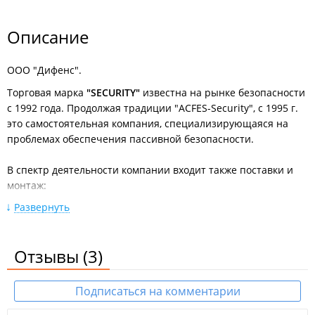
Описание
ООО "Дифенс".
Торговая марка
"SECURITY"
известна на рынке безопасности
с 1992 года. Продолжая традиции "ACFES-Security", с 1995 г.
это самостоятельная компания, специализирующаяся на
проблемах обеспечения пассивной безопасности.
В спектр деятельности компании входит также поставки и
монтаж:
Систем охранного видеонаблюдения;
Развернуть
Систем контроля и управления доступом;
Автоматики для ворот, шлагбаумов;
Охранных сигнализаций;
Отзывы
(3)
Технических средств защиты информации;
Автоматизированных комплексов аудиоконтроля.
Подписаться на комментарии
"SECURITY"
успешно сотрудничает с ведущими российскими
и зарубежными операторами рынка систем безопасности,