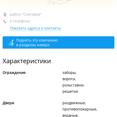
район "Снеговая", ул. Военное шоссе, 27
район "Снеговая"
4 телефона
1-й этаж
Показать адреса и контакты
+7 (423) 242-63-42
+7 (423) 291-17-99
Поднять эту компанию
в разделах наверх
+7 902 506-17-99
+7 908 992-94-37
Характеристики
сегодня закрыто
Ограждения
заборы
ворота
рольставни
решетки
Двери
раздвижные
противопожарные
входные