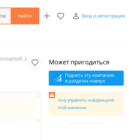
Найти
ток
Вход и регистрация
осещений: 2
Может пригодиться
Поднять эту компанию
в разделах наверх
Хочу управлять информацией
этой компании.