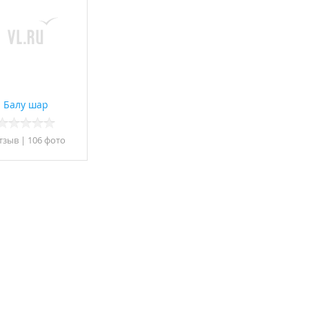
Балу шар
отзыв
|
106 фото