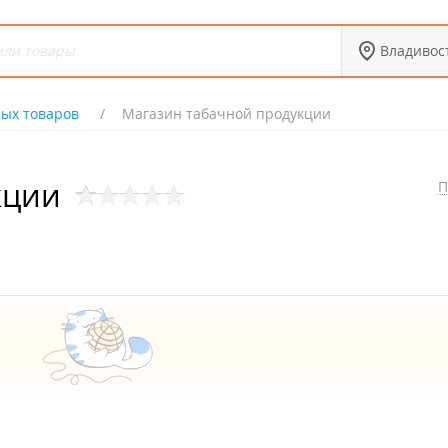
Владивос
ых товаров
Магазин табачной продукции
кции
П