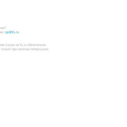
ния?
мо:
spr@VL.ru
лов
ссылка на VL.ru
обязательна.
 только при наличии гиперссылки.