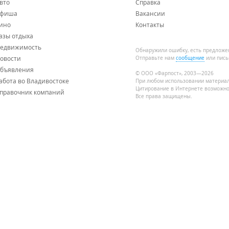
вто
Справка
фиша
Вакансии
ино
Контакты
азы отдыха
едвижимость
Обнаружили ошибку, есть предложе
овости
Отправьте нам
сообщение
или пись
бъявления
© ООО «Фарпост», 2003—2026
абота во Владивостоке
При любом использовании материа
Цитирование в Интернете возможно
правочник компаний
Все права защищены.