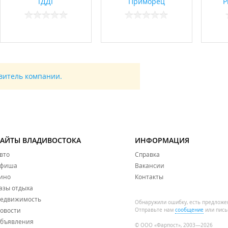
ТДДГ
Приморец
Р
авитель компании.
САЙТЫ ВЛАДИВОСТОКА
ИНФОРМАЦИЯ
вто
Справка
фиша
Вакансии
ино
Контакты
азы отдыха
едвижимость
Обнаружили ошибку, есть предложе
овости
Отправьте нам
сообщение
или пись
бъявления
© ООО «Фарпост», 2003—2026