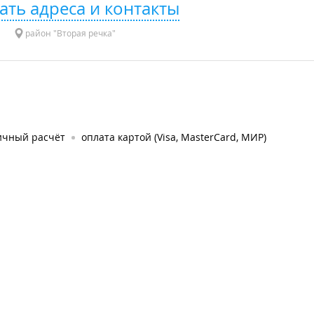
ать адреса и контакты
район "Вторая речка"
ичный расчёт
оплата картой (Visa, MasterCard, МИР)