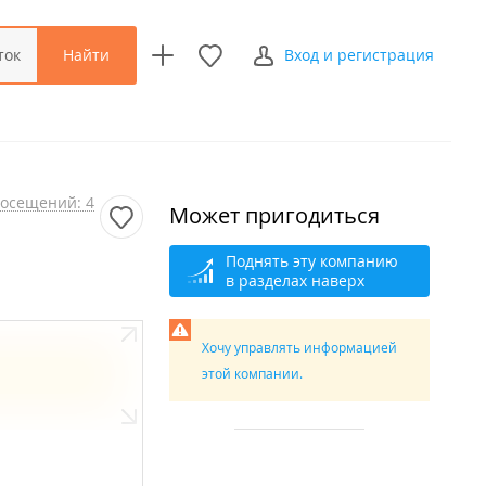
Найти
ток
Вход и регистрация
осещений: 4
Может пригодиться
Поднять эту компанию
в разделах наверх
Хочу управлять информацией
этой компании.