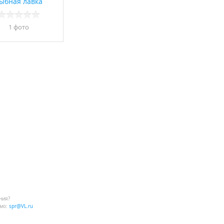
ыбная лавка
1 фото
ния?
мо:
spr@VL.ru