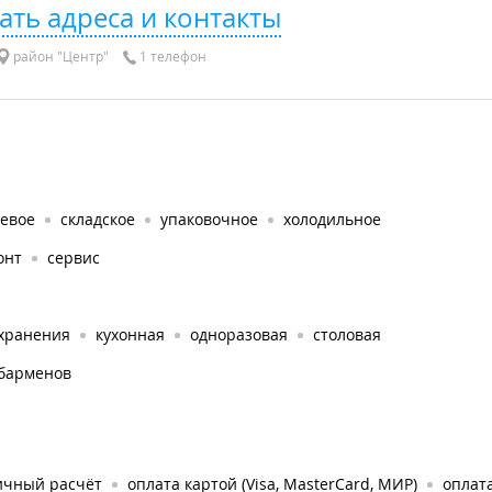
ать адреса и контакты
район "Центр"
1 телефон
евое
складское
упаковочное
холодильное
онт
сервис
 хранения
кухонная
одноразовая
столовая
 барменов
ичный расчёт
оплата картой (Visa, MasterCard, МИР)
оплата