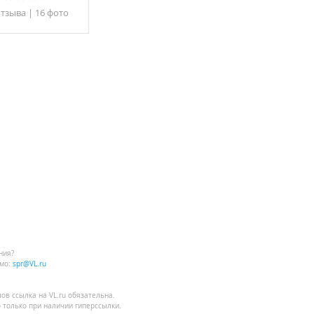
отзывa
|
16 фото
ния?
мо:
spr@VL.ru
лов
ссылка на VL.ru
обязательна.
 только при наличии гиперссылки.