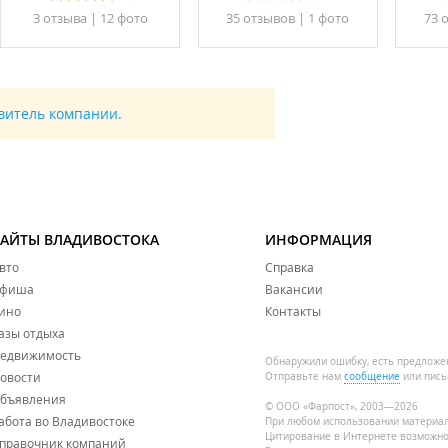
3 отзывa
|
12 фото
35 отзывов
|
1 фото
73 
авитель компании.
САЙТЫ ВЛАДИВОСТОКА
ИНФОРМАЦИЯ
вто
Справка
фиша
Вакансии
ино
Контакты
азы отдыха
едвижимость
Обнаружили ошибку, есть предложе
овости
Отправьте нам
сообщение
или пись
бъявления
© ООО «Фарпост», 2003—2026
абота во Владивостоке
При любом использовании материа
Цитирование в Интернете возможно
правочник компаний