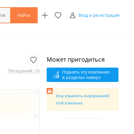
Найти
ток
Вход и регистрация
Может пригодиться
Посещений: 19
Поднять эту компанию
в разделах наверх
Хочу управлять информацией
этой компании.