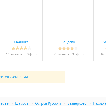
ом числе с детьми.
прещено.
.
Малинка
Рандеву
S
в сфере туристской индустрии
.
16 отзывов
|
19 фото
50 отзывов
|
37 фото
50 о
в сфере туристской индустрии
.
в сфере туристской индустрии
.
авитель компании.
зёрье
Шамора
Остров Русский
Безверхово
Находк