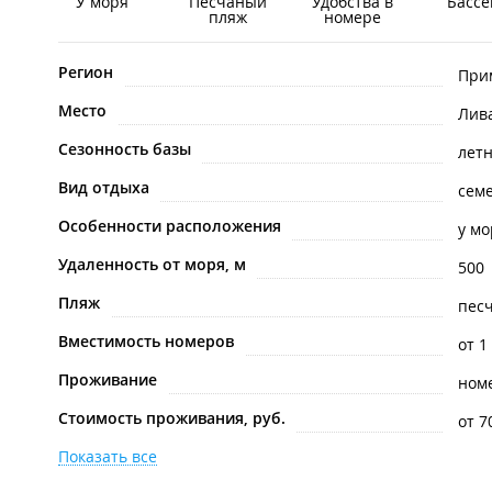
У моря
Песчаный
Удобства в
Бассе
пляж
номере
Регион
При
Место
Лив
Сезонность базы
лет
Вид отдыха
сем
Особенности расположения
у мо
Удаленность от моря, м
500
Пляж
пес
Вместимость номеров
от 1
Проживание
ном
Стоимость проживания, руб.
от 7
Показать все