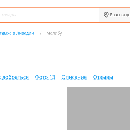
Базы отд
тдыха в Ливадии
Малибу
к добраться
Фото 13
Описание
Отзывы