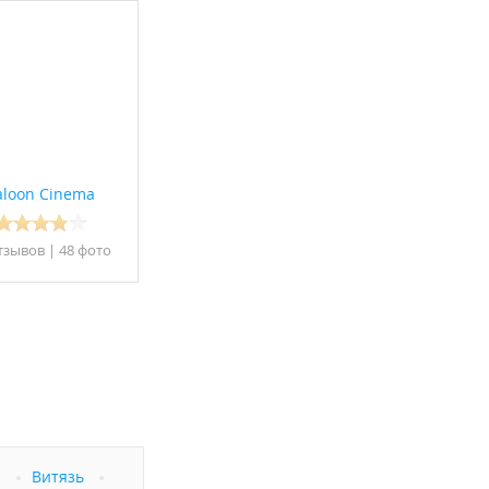
aloon Cinema
тзывов
|
48 фото
а
Витязь