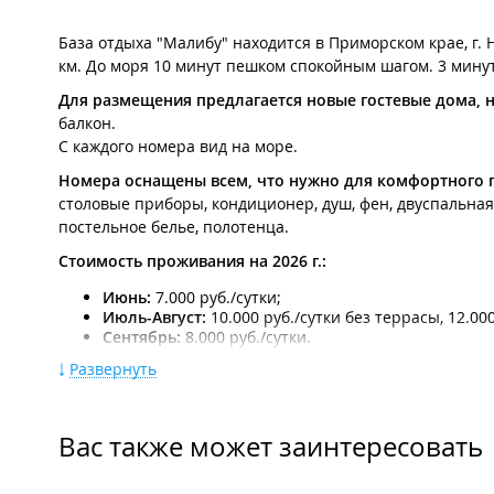
База отдыха "Малибу" находится в Приморском крае, г. Н
км. До моря 10 минут пешком спокойным шагом. 3 мину
Для размещения предлагается новые гостевые дома, н
балкон.
С каждого номера вид на море.
Номера оснащены всем, что нужно для комфортного
столовые приборы, кондиционер, душ, фен, двуспальная 
постельное белье, полотенца.
Стоимость проживания на 2026 г.:
Июнь:
7.000 руб./сутки;
Июль-Август:
10.000 руб./сутки без террасы, 12.000
Сентябрь:
8.000 руб./сутки.
Развернуть
Бронирование от 2-х суток в период с 1 июня по 15 июл
С 15 июля по 31 августа бронирование от 4-х суток.
Вас также может заинтересовать
На территории:
Мангальная зона;