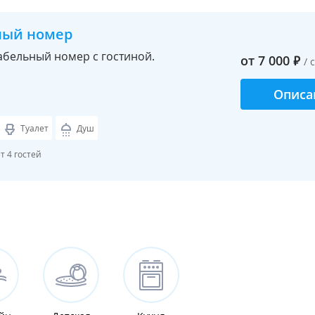
ный номер
бельный номер с гостиной.
от
7 000
₽
/ 
Описа
Туалет
Душ
 4 гостей