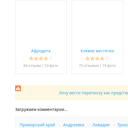
Детская площадка;
Бассейн с подогревом;
Бесплатная парковка.
База ориентирована на спокойный семейный отдых, в т
Важная информация:
Пребывание на территории шумных компаний за
Комендантский час с 23:00 до 9:00.
Проживание с домашними животными запрещено
Афродита
Клевое местечко
База отдыха в
Едином реестре объектов классификации 
64 отзывa
|
53 фото
75 отзывов
|
19 фото
База отдыха в
Едином реестре объектов классификации 
База отдыха в
Едином реестре объектов классификации 
Хочу вести переписку как предст
Загружаем комментарии...
Приморский край
Андреевка
Ливадия
Трио