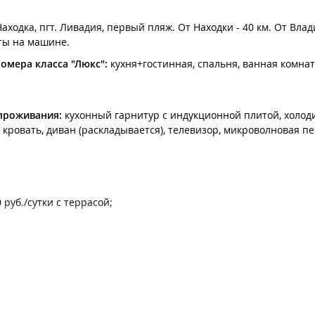
аходка, пгт. Ливадия, первый пляж. От Находки - 40 км. От Влад
ты на машине.
омера класса "Люкс":
кухня+гостинная, спальня, ванная комна
 проживания:
кухонный гарнитур с индукционной плитой, холоди
кровать, диван (раскладывается), телевизор, микроволновая пе
 руб./сутки с террасой;
я.