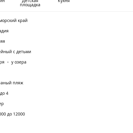
йн
Детская
Кухня
площадка
морский край
адия
няя
ейный с детьми
ря
у озера
чаный пляж
 до 4
ер
000 до 12000