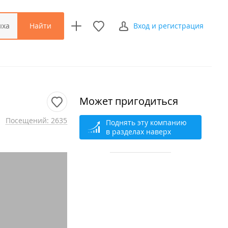
Найти
ыха
Вход и регистрация
Может пригодиться
Посещений: 2635
Поднять эту компанию
в разделах наверх