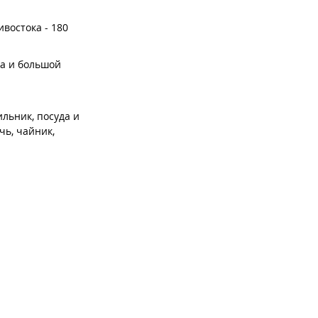
ивостока - 180
та и большой
льник, посуда и
чь, чайник,