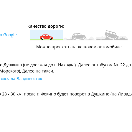
Качество дороги:
х Google
Можно проехать на легковом автомобиле
до Душкино (не доезжая до г. Находка). Далее автобусом №122 д
орского), Далее на такси.
вокзала Владивосток
 28 - 30 км. после г. Фокино будет поворот в Душкино (на Ливад