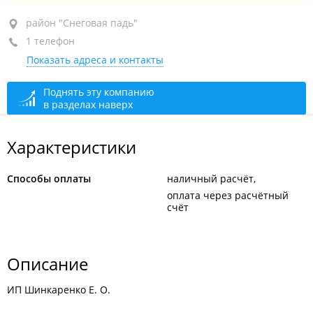
район "Снеговая падь", ул. Адмирала Горшкова, 79
район "Снеговая падь"
1 телефон
+7 914 704-24-36
Показать адреса и контакты
закрыто, откроется в 09:00
Поднять эту компанию
в разделах наверх
Характеристики
Способы оплаты
наличный расчёт
оплата через расчётный
счёт
Описание
ИП Шинкаренко Е. О.