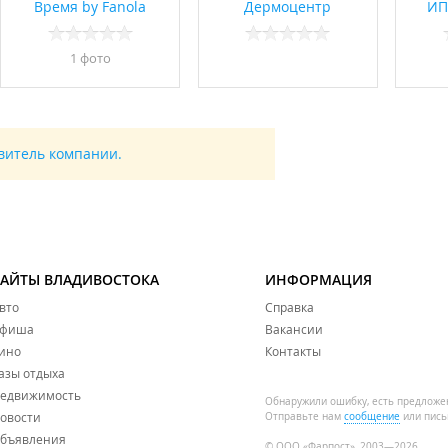
Время by Fanola
Дермоцентр
ИП
1 фото
авитель компании.
САЙТЫ ВЛАДИВОСТОКА
ИНФОРМАЦИЯ
вто
Справка
фиша
Вакансии
ино
Контакты
азы отдыха
едвижимость
Обнаружили ошибку, есть предложе
овости
Отправьте нам
сообщение
или пись
бъявления
© ООО «Фарпост», 2003—2026