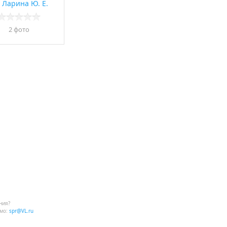
 Ларина Ю. Е.
2 фото
ния?
мо:
spr@VL.ru