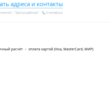
ать адреса и контакты
толетие", "Третья рабочая"
4 телефона
ичный расчёт
оплата картой (Visa, MasterCard, МИР)