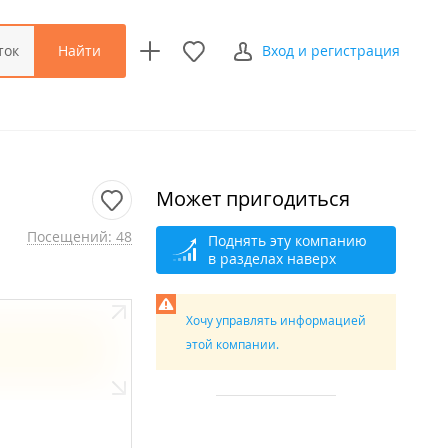
Найти
ток
Вход и регистрация
Может пригодиться
Посещений: 48
Поднять эту компанию
в разделах наверх
Хочу управлять информацией
этой компании.