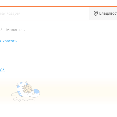
Владивос
Малинэль
я красоты
77