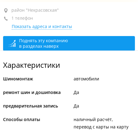
район "Некрасовская", ул. Военное шоссе, 18 стр. 2
район "Некрасовская"
1 телефон
+7 914 791-56-74
Показать адреса и контакты
закрыто, откроется в 09:00
Поднять эту компанию
в разделах наверх
Характеристики
Шиномонтаж
автомобили
ремонт шин и дошиповка
Да
предварительная запись
Да
Способы оплаты
наличный расчёт
перевод с карты на карту