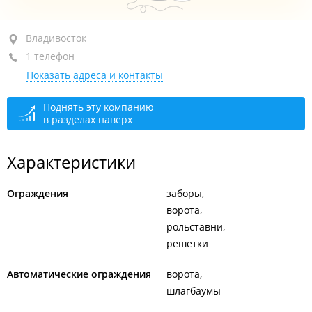
ул. Лермонтова, 59 стр. 10
Владивосток
1 телефон
+7 (423) 272-81-15
Показать адреса и контакты
сегодня закрыто
Поднять эту компанию
в разделах наверх
Характеристики
Ограждения
заборы
ворота
рольставни
решетки
Автоматические ограждения
ворота
шлагбаумы