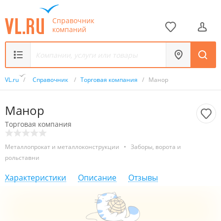
Справочник
компаний
VL.ru
/
Справочник
/
Торговая компания
/
Манор
Манор
Торговая компания
Металлопрокат и металлоконструкции
•
Заборы, ворота и
рольставни
Характеристики
Описание
Отзывы