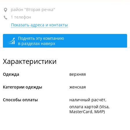
район "Вторая речка", ул. Русская, 19В
район "Вторая речка"
1 телефон
ТЦ "Европейский пассаж", 4-й этаж, бут. 405
Показать адреса и контакты
+7 902 556-00-45
открыто: 12:00–18:00
Поднять эту компанию
в разделах наверх
Характеристики
Одежда
верхняя
Категории одежды
женская
Способы оплаты
наличный расчёт
оплата картой (Visa,
MasterCard, МИР)