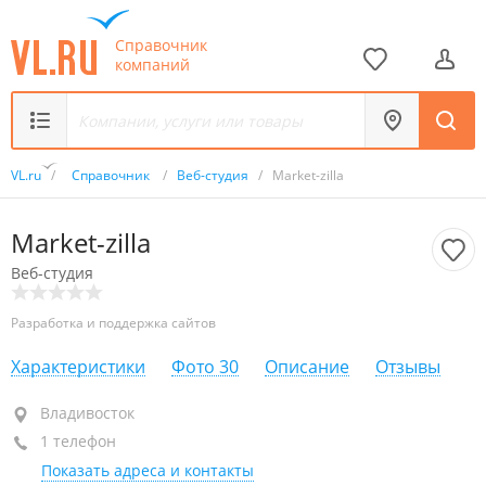
Справочник
компаний
VL.ru
/
Справочник
/
Веб-студия
/
Market-zilla
Market-zilla
Веб-студия
Разработка и поддержка сайтов
Характеристики
Фото
30
Описание
Отзывы
Владивосток
Владивосток
1 телефон
+7 914 731-96-91
Показать адреса и контакты
сегодня закрыто