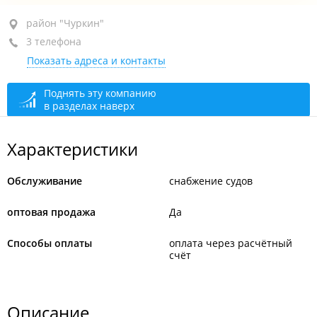
район "Чуркин", ул. Калинина, 42
район "Чуркин"
3 телефона
1-й этаж, оф. 103
Показать адреса и контакты
+7 (423) 230-01-50
+7 (423) 230-01-51
факс
Поднять эту компанию
в разделах наверх
+7 (423) 227-83-14
сегодня закрыто
Характеристики
Обслуживание
снабжение судов
оптовая продажа
Да
Способы оплаты
оплата через расчётный
счёт
Описание