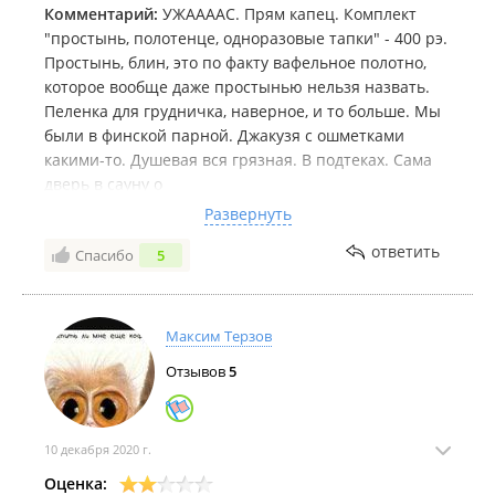
Комментарий:
УЖААААС. Прям капец. Комплект
"простынь, полотенце, одноразовые тапки" - 400 рэ.
Простынь, блин, это по факту вафельное полотно,
которое вообще даже простынью нельзя назвать.
Пеленка для грудничка, наверное, и то больше. Мы
были в финской парной. Джакузя с ошметками
какими-то. Душевая вся грязная. В подтеках. Сама
дверь в сауну о
Закрывается очень плохо. Сквозит. На лавочках
Развернуть
лежат типа войлочные покрывала. На деле какие-то
ответить
Спасибо
5
половые тряпки. В душе горячая вода закончилась
очень быстро. Ещё возле самой сауны очень
скользкий пол. И цена нифига не дешёвая. 1500 за
час, 400 комплект принадлежностей, 250 рэ кружка
Максим Терзов
чая. Итого за двоих у нас вышло больше 4000. Блин.
Отзывов
5
Сюда вообще больше ни ногой. Администратор
девушка Яна милая очень. Единственное
достоинство этого кошмара.
10 декабря 2020 г.
Оценка: