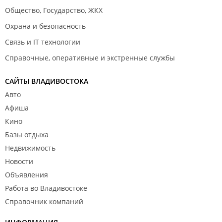
Вывод!
Общество, Государство, ЖКХ
Сауна хорошая.
Достоинства - Джакузи и парилка
Охрана и безопасность
Недостатки - Администратор, который обманывает
Связь и IT технологии
людей!
Пойти в эту сауну ещё раз? Нет! Не люблю быть
Справочные, оперативные и экстренные службы
обманутым!
Спасибо!
САЙТЫ ВЛАДИВОСТОКА
Авто
Афиша
Кино
Базы отдыха
Недвижимость
Новости
Объявления
Работа во Владивостоке
Справочник компаний