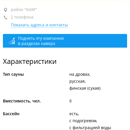
район "БАМ", ул. Карбышева, 9А стр. 5
район "БАМ"
2 телефона
+7 (423) 290-46-90
Показать адреса и контакты
+7 902 505-46-90
круглосуточно
Поднять эту компанию
в разделах наверх
Характеристики
Тип сауны
на дровах
русская
финская (сухая)
Вместимость, чел.
8
Бассейн
есть
с подогревом
с фильтрацией воды