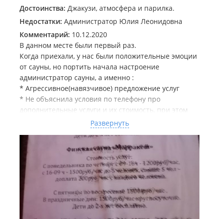
Достоинства:
Джакузи, атмосфера и парилка.
Недостатки:
Администратор Юлия Леонидовна
Комментарий:
10.12.2020
В данном месте были первый раз.
Когда приехали, у нас были положительные эмоции
от сауны, но портить начала настроение
администратор сауны, а именно :
* Агрессивное(навязчивое) предложение услуг
* Не объяснила условия по телефону про
дополнительные услуги и их стоимость, при этом
задавался прямой вопрос ей, за что платим.
Развернуть
* Для себя в калькуляторе насчитала общую сумму
и озвучила. НО! Даже не сказав, что именно идёт в
этот счёт. Я, естественно, спросил, почему вышло
больше, чем нужно.
Ответ администратора : "Ну я посчитала тапки
400р, полотенца 200, влажные салфетки 200р"
Меня смутило, почему она не сказала об этом по
телефону или хотя бы на месте, что
дополнительный инвентарь платный, и почему не