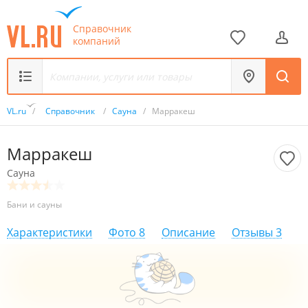
Справочник
компаний
VL.ru
/
Справочник
/
Сауна
/
Марракеш
Марракеш
Сауна
Бани и сауны
Характеристики
Фото
8
Описание
Отзывы
3