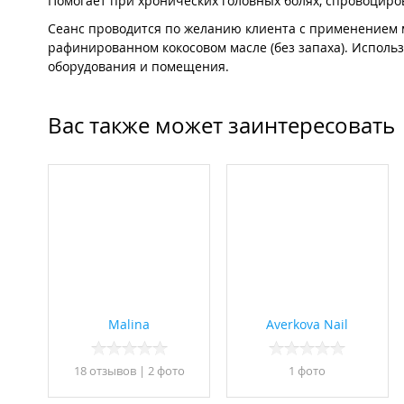
Помогает при хронических головных болях, спровоци
Сеанс проводится по желанию клиента с применением м
рафинированном кокосовом масле (без запаха). Испол
оборудования и помещения.
Вас также может заинтересовать
Malina
Averkova Nail
18 отзывов
|
2 фото
1 фото