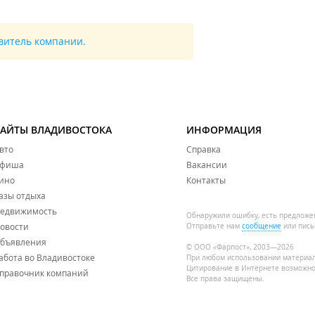
авитель компании.
САЙТЫ ВЛАДИВОСТОКА
ИНФОРМАЦИЯ
вто
Справка
фиша
Вакансии
ино
Контакты
азы отдыха
едвижимость
Обнаружили ошибку, есть предложе
овости
Отправьте нам
сообщение
или пись
бъявления
© ООО «Фарпост», 2003—2026
абота во Владивостоке
При любом использовании материа
Цитирование в Интернете возможно
правочник компаний
Все права защищены.