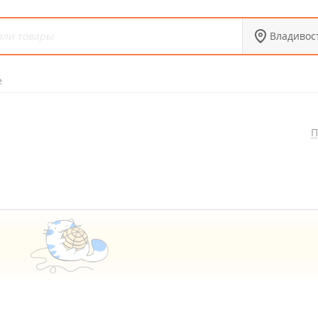
Владивос
e
П