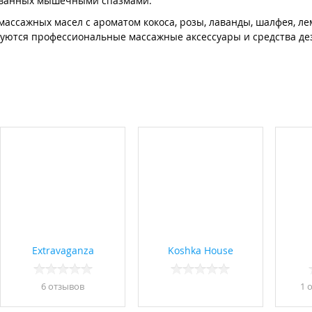
рованных мышечными спазмами.
ассажных масел с ароматом кокоса, розы, лаванды, шалфея, ле
ьзуются профессиональные массажные аксессуары и средства д
Extravaganza
Koshka House
6 отзывов
1 