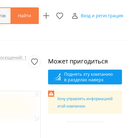
Найти
ток
Вход и регистрация
осещений: 1
Может пригодиться
Поднять эту компанию
в разделах наверх
Хочу управлять информацией
этой компании.