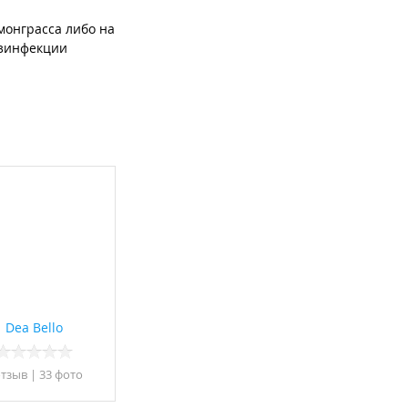
монграсса либо на
езинфекции
Dea Bello
отзыв
|
33 фото