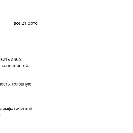
все 21 фото
вить либо
 конечностей.
ость, головную
 лимфатической
.