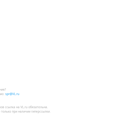
ния?
мо:
spr@VL.ru
лов
ссылка на VL.ru
обязательна.
 только при наличии гиперссылки.