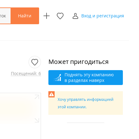
Найти
ток
Вход и регистрация
Может пригодиться
Посещений: 6
Поднять эту компанию
в разделах наверх
Хочу управлять информацией
этой компании.