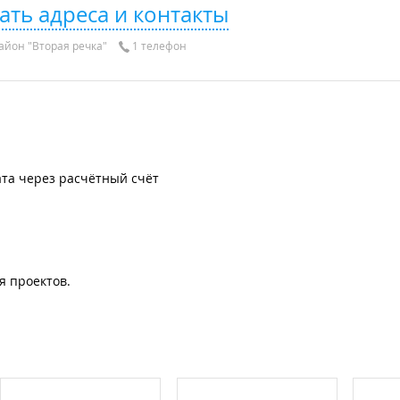
ать адреса и контакты
айон "Вторая речка"
1 телефон
та через расчётный счёт
я проектов.