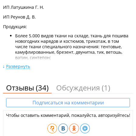
ИП Латушкина Г. Н.
ИП Реунов Д. В.
Продукция:
Более 5.000 видов ткани на складе, ткань для пошива
новогодних нарядов и костюмов, трикотаж, в том
числе ткани специального назначения: тентовые,
камуфлированные, брезент, двунитка, тик, ветошь,
ватин, синтепон;
Свыше 10.000 видов фурнитуры для шитья: различные
Развернуть
ножницы, лекала, манекены для ателье, товары для
кроя и шитья, нитки, пряжки, кнопки и крючки,
наконечники и фиксаторы, люверсы, блочки и
пробойники, красители для ткани, этикет-пистолеты,
Отзывы
(34)
Обсуждения
(1)
клеевые пистолеты, приводы и запасные части для
швейных машин, фурнитура для обуви, сумок, белья и
головных уборов, металлические пресса и насадки к
Подписаться на комментарии
ним, тесьма: репсовая, киперная, строп-лента
декоративная и для штор, кружева;
Чтобы оставить комментарий, пожалуйста, авторизуйтесь!
Широкий выбор товаров для рукоделия: товары для
фелтинга (набивание, фильцевание, валяние),
шкатулки, органайзеры, бисер, бусины, стразы,
фурнитура для бисероплетения, для игрушек, для