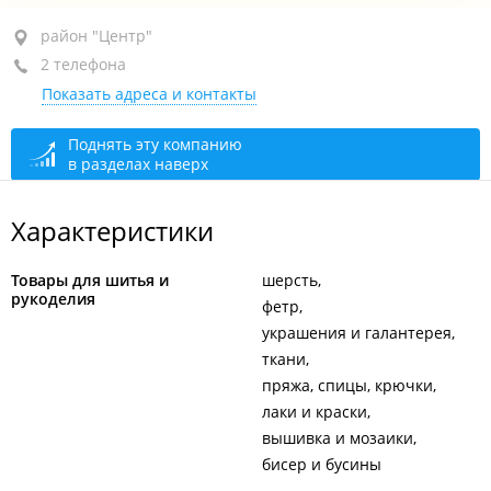
район "Центр", ул. Суханова, 5
район "Центр"
(Магазин ткани)
2 телефона
+7 (423) 243-26-54
ткани, офис
Показать адреса и контакты
сегодня закрыто
Поднять эту компанию
в разделах наверх
Характеристики
Товары для шитья и
шерсть
рукоделия
фетр
украшения и галантерея
ткани
пряжа, спицы, крючки
лаки и краски
вышивка и мозаики
бисер и бусины