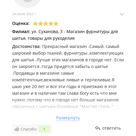
24 июля 2022 г.
Оценка:
Филиал:
ул. Суханова, 3 - Магазин фурнитуры для
шитья, товары для рукоделия
Достоинства:
Прекрасный магазин .Самый, самый
широкий выбор тканей, фурнитуры ,комплектующих
для шитья .Лучше этих магазинов в городе нет. Если
он закроется ,тогда придётся забыть о шитье
.Продавцы в магазине самые
компетентные,вежливые ливые и терпеливые.Я
шью уже 20 лет и все эти годы я приезжаю в этот
магазин и в наличии там слава богу есть что мне
нужно ,потому что в городе нет больше магазинов
связанных.с шитьем.Основные "Мастер стиль "
"Шик".
Развернуть
Недостатки:
Очень мало ,нет смысла о них говорить
ответить
Спасибо
1
Комментарий:
Процветание и радуйтесь