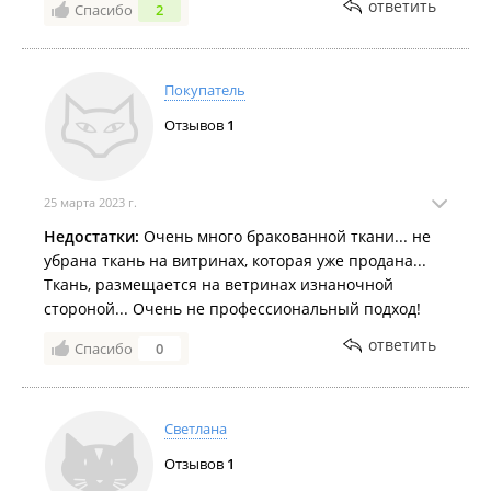
попытавшейся сделать ей замечание, не удалось
ответить
Спасибо
2
остановить поток красноречия продавца.
Очень хочется, чтобы старшие товарищи научили
молодую девушку, как нужно общаться с
Покупатель
покупателями.
Отзывов
1
25 марта 2023 г.
Недостатки:
Очень много бракованной ткани... не
убрана ткань на витринах, которая уже продана...
Ткань, размещается на ветринах изнаночной
стороной... Очень не профессиональный подход!
ответить
Спасибо
0
Светлана
Отзывов
1