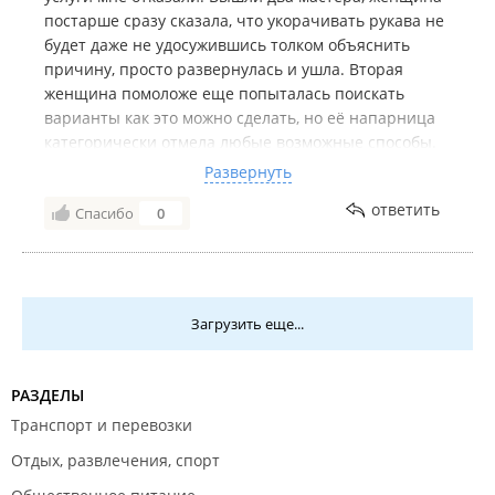
постарше сразу сказала, что укорачивать рукава не
будет даже не удосужившись толком объяснить
причину, просто развернулась и ушла. Вторая
женщина помоложе еще попыталась поискать
варианты как это можно сделать, но её напарница
категорически отмела любые возможные способы.
Нужно быть более клиентоориентироваными, и
Развернуть
объяснять клиенту по какой причине вы не можете
ответить
Спасибо
0
оказать услугу, а не просто вдыхать,
разворачиваться и уходить. Вообщем вряд ли я к
ним еще когда ли обращусь.
Загрузить еще...
РАЗДЕЛЫ
Транспорт и перевозки
Отдых, развлечения, спорт