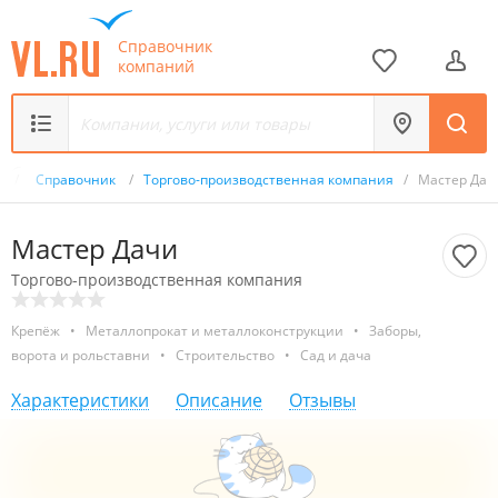
Справочник
компаний
u
/
Справочник
/
Торгово-производственная компания
/
Мастер Дач
Мастер Дачи
Торгово-производственная компания
Крепёж
•
Металлопрокат и металлоконструкции
•
Заборы,
ворота и рольставни
•
Строительство
•
Сад и дача
Характеристики
Описание
Отзывы