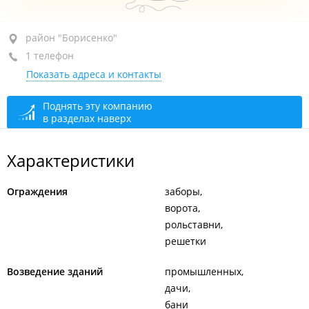
район "Борисенко", ул. Марины Расковой, 6
район "Борисенко"
1 телефон
+7 902 481-68-79
Показать адреса и контакты
сегодня закрыто
Поднять эту компанию
в разделах наверх
Характеристики
Ограждения
заборы
ворота
рольставни
решетки
Возведение зданий
промышленных
дачи
бани