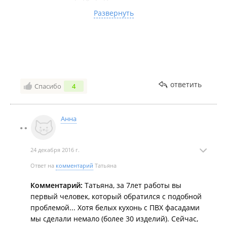
процессе изменения цвета в белых фасадах, мы
Развернуть
подумали бы естественно о другом варианте.
Комментарий:
У меня до этого была кухня с белыми
фасадами 20 лет и фасады не пожелтели. Анна
может стоит подумать о сотрудничестве с такими
производителями или по крайней мере
предупреждать клиентов о таких сопутствующих
ответить
Спасибо
4
неприятных побочных эффектах.
Анна
24 декабря 2016 г.
Ответ на
комментарий
Татьяна
Комментарий:
Татьяна, за 7лет работы вы
первый человек, который обратился с подобной
проблемой... Хотя белых кухонь с ПВХ фасадами
мы сделали немало (более 30 изделий). Сейчас,