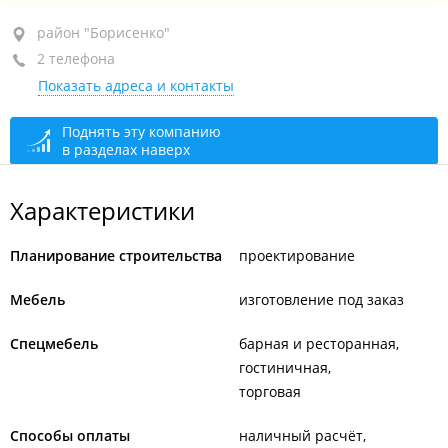
район "Борисенко", ул. Борисенко, 35А
район "Борисенко"
2 телефона
+7 908 440-63-09
Показать адреса и контакты
+7 994 004-05-41
Цех
открыто: 09:00–18:00
Поднять эту компанию
в разделах наверх
Салон, по предварительному звонку
открыто:
09:00–21:00
Характеристики
Планирование строительства
проектирование
Мебель
изготовление под заказ
Спецмебель
барная и ресторанная
гостиничная
торговая
Способы оплаты
наличный расчёт