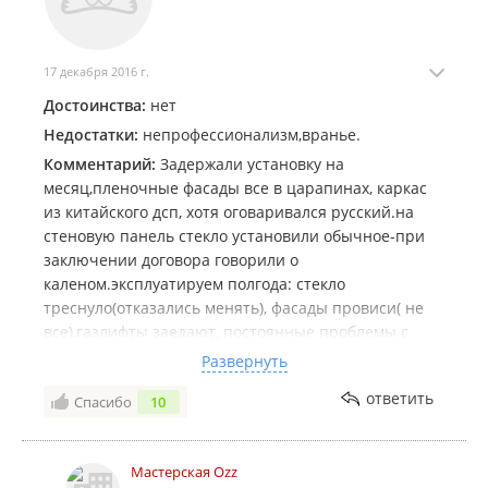
17 декабря 2016 г.
Достоинства:
нет
Недостатки:
непрофессионализм,вранье.
Комментарий:
Задержали установку на
месяц,пленочные фасады все в царапинах, каркас
из китайского дсп, хотя оговаривался русский.на
стеновую панель стекло установили обычное-при
заключении договора говорили о
каленом.эксплуатируем полгода: стекло
треснуло(отказались менять), фасады провиси( не
все),газлифты заедают, постоянные проблемы с
под'емником.И еще куча мелких недостатков.Цена
Развернуть
НЕ соответствует качеству-сильно
ответить
Спасибо
10
завышена.Анна("менеджер") абсолютно не
компетентна.потраченное зря время, деньги и
нервы.
Мастерская Ozz