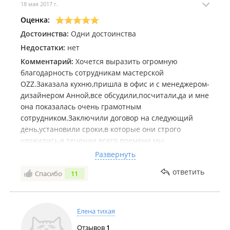
18 мая 2017 г.
Оценка:
Достоинства:
Одни достоинства
Недостатки:
нет
Комментарий:
Хочется выразить огромную
благодарность сотрудникам мастерской
OZZ.Заказала кухню,пришла в офис и с менеджером-
дизайнером Анной,все обсудили,посчитали,да и мне
она показалась очень грамотным
сотрудником.Заключили договор на следующий
день,установили сроки,в которые они строго
уложились,в течении всего времени мы
периодически общялись.Я что-то меняла,а они
Развернуть
меня выслушивали и старались помочь мне.Я очень
ответить
Спасибо
11
осталась довольна кухней.Огромное спаибо всем
сотрудникам и Дмитрию.Установщики знают свое
дело.
Елена тихая
Отзывов
1