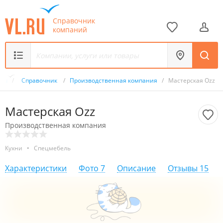
Справочник
компаний
.ru
/
Справочник
/
Производственная компания
/
Мастерская Ozz
Мастерская Ozz
Производственная компания
Кухни
•
Спецмебель
Характеристики
Фото
7
Описание
Отзывы
15