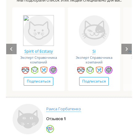
Мы подобрали список этих людей специально для вас.
Spirit of Ecstasy
Si
Анге
Эксперт Справочника
Эксперт Справочника
Экс
компаний
компаний
Подписаться
Подписаться
Раиса Горбатенко
Отзывов
1