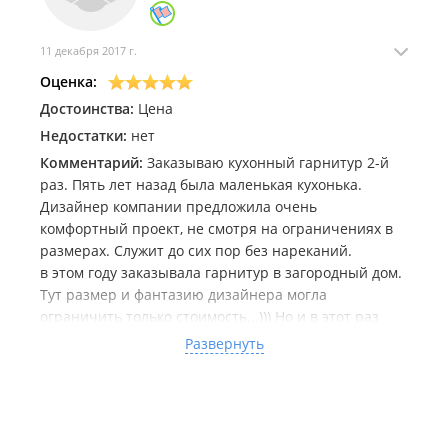
11 декабря 2017 г.
Оценка:
Достоинства:
Цена
Недостатки:
нет
Комментарий:
Заказываю кухонный гарнитур 2-й
раз. Пять лет назад была маленькая кухонька.
Дизайнер компании предложила очень
комфортный проект, не смотря на ограничениях в
размерах. Служит до сих пор без нареканий.
в этом году заказывала гарнитур в загородный дом.
Тут размер и фантазию дизайнера могла
ограничить только стоимость...))) Но и в этот раз
благодаря профессиональному подходу Анны
Развернуть
получили все, что хотели и даже больше за очень
демократичную стоимость. за третьим гарнитуром
обращусь то же в эту компанию))