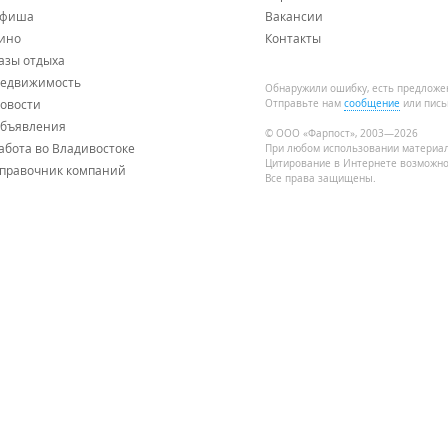
фиша
Вакансии
ино
Контакты
азы отдыха
едвижимость
Обнаружили ошибку, есть предложе
овости
Отправьте нам
сообщение
или пись
бъявления
© ООО «Фарпост», 2003—2026
абота во Владивостоке
При любом использовании материа
Цитирование в Интернете возможно
правочник компаний
Все права защищены.