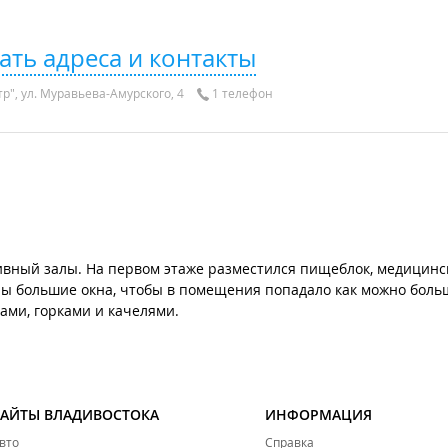
ать адреса и контакты
р", ул. Муравьева-Амурского, 4
1 телефон
тивный залы. На первом этаже разместился пищеблок, медицинс
 большие окна, чтобы в помещения попадало как можно больш
ами, горками и качелями.
САЙТЫ ВЛАДИВОСТОКА
ИНФОРМАЦИЯ
вто
Справка