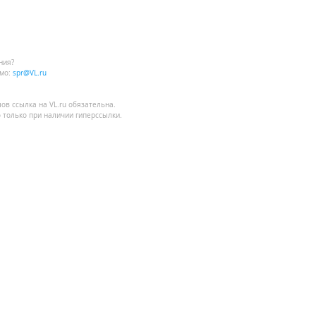
ния?
мо:
spr@VL.ru
лов
ссылка на VL.ru
обязательна.
 только при наличии гиперссылки.