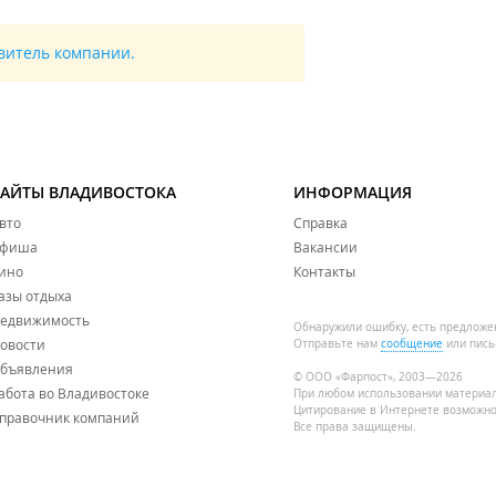
авитель компании.
САЙТЫ ВЛАДИВОСТОКА
ИНФОРМАЦИЯ
вто
Справка
фиша
Вакансии
ино
Контакты
азы отдыха
едвижимость
Обнаружили ошибку, есть предложе
овости
Отправьте нам
сообщение
или пись
бъявления
© ООО «Фарпост», 2003—2026
абота во Владивостоке
При любом использовании материа
Цитирование в Интернете возможно
правочник компаний
Все права защищены.