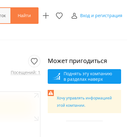
Найти
ток
Вход и регистрация
Может пригодиться
Посещений: 1
Поднять эту компанию
в разделах наверх
Хочу управлять информацией
этой компании.