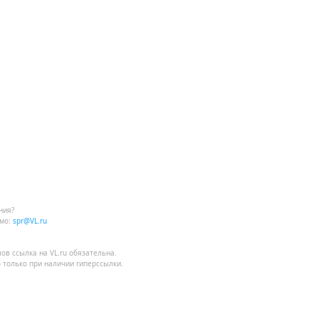
ния?
мо:
spr@VL.ru
лов
ссылка на VL.ru
обязательна.
 только при наличии гиперссылки.