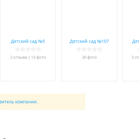
Детский сад №5
Детский сад №107
Де
2 отзывa
|
13 фото
20 фото
5 о
авитель компании.