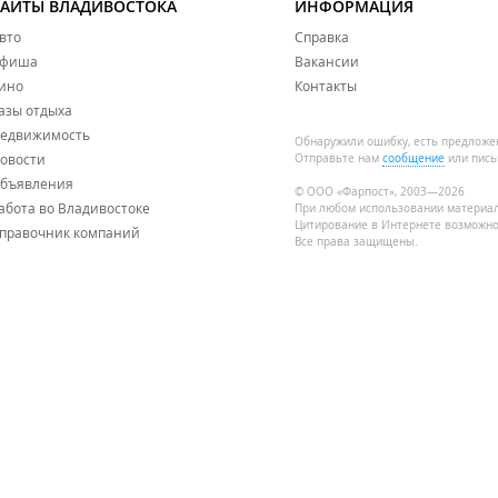
САЙТЫ ВЛАДИВОСТОКА
ИНФОРМАЦИЯ
вто
Справка
фиша
Вакансии
ино
Контакты
азы отдыха
едвижимость
Обнаружили ошибку, есть предложе
овости
Отправьте нам
сообщение
или пись
бъявления
© ООО «Фарпост», 2003—2026
абота во Владивостоке
При любом использовании материа
Цитирование в Интернете возможно
правочник компаний
Все права защищены.