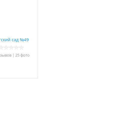
тский сад №49
тзывов
|
25 фото