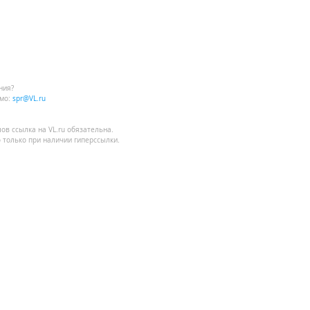
ния?
мо:
spr@VL.ru
лов
ссылка на VL.ru
обязательна.
 только при наличии гиперссылки.