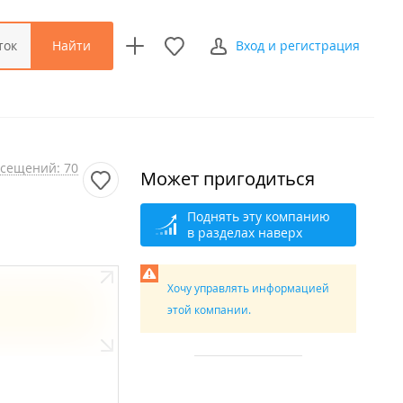
Найти
ток
Вход и регистрация
сещений: 70
Может пригодиться
Поднять эту компанию
в разделах наверх
Хочу управлять информацией
этой компании.