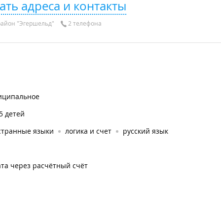
ать адреса и контакты
айон "Эгершельд"
2 телефона
иципальное
5 детей
странные языки
логика и счет
русский язык
та через расчётный счёт