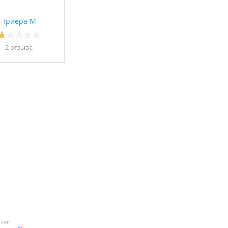
Триера М
2 отзывa
ния?