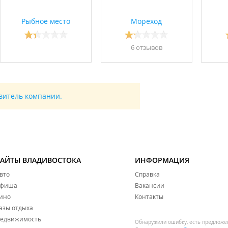
Рыбное место
Мореход
6 отзывов
авитель компании.
САЙТЫ ВЛАДИВОСТОКА
ИНФОРМАЦИЯ
вто
Справка
фиша
Вакансии
ино
Контакты
азы отдыха
едвижимость
Обнаружили ошибку, есть предложе