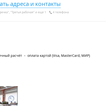
ать адреса и контакты
речка", "Третья рабочая" и ещё 1
4 телефона
ичный расчёт
оплата картой (Visa, MasterCard, МИР)