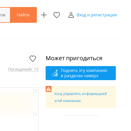
Найти
ток
Вход и регистрация
Может пригодиться
Посещений: 15
Поднять эту компанию
в разделах наверх
Хочу управлять информацией
этой компании.