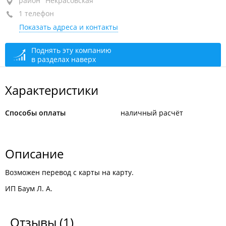
район "Некрасовская", ул. Некрасовская, 69 стр. 6
район "Некрасовская"
1 телефон
пав. 15
Показать адреса и контакты
+7 908 442-10-71
открыто: 12:30–20:00
Поднять эту компанию
в разделах наверх
Характеристики
Способы оплаты
наличный расчёт
Описание
Возможен перевод с карты на карту.
ИП Баум Л. А.
Отзывы
(1)