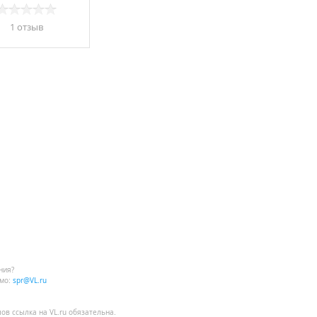
1 отзыв
ния?
мо:
spr@VL.ru
лов
ссылка на VL.ru
обязательна.