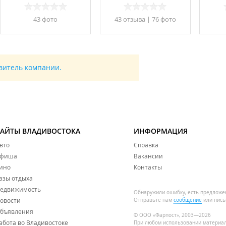
43 фото
43 отзывa
|
76 фото
авитель компании.
САЙТЫ ВЛАДИВОСТОКА
ИНФОРМАЦИЯ
вто
Справка
фиша
Вакансии
ино
Контакты
азы отдыха
едвижимость
Обнаружили ошибку, есть предложе
овости
Отправьте нам
сообщение
или пись
бъявления
© ООО «Фарпост», 2003—2026
абота во Владивостоке
При любом использовании материа