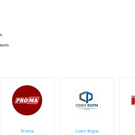
и.
льно.
Proma
Союз Форм