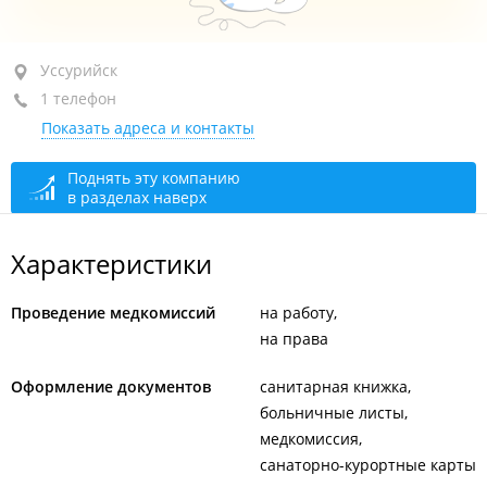
Уссурийск, ул. Володарского, 37
Уссурийск
1 телефон
пом. 4
Показать адреса и контакты
+7 914 664-24-47
круглосуточно
Поднять эту компанию
в разделах наверх
Характеристики
Проведение медкомиссий
на работу
на права
Оформление документов
санитарная книжка
больничные листы
медкомиссия
санаторно-курортные карты