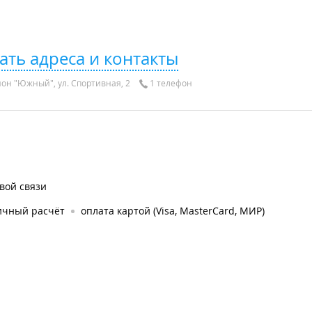
ать адреса и контакты
он "Южный", ул. Спортивная, 2
1 телефон
вой связи
ичный расчёт
оплата картой (Visa, MasterCard, МИР)