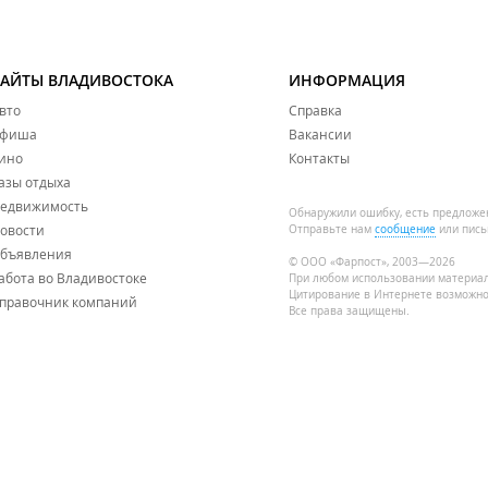
САЙТЫ ВЛАДИВОСТОКА
ИНФОРМАЦИЯ
вто
Справка
фиша
Вакансии
ино
Контакты
азы отдыха
едвижимость
Обнаружили ошибку, есть предложе
овости
Отправьте нам
сообщение
или пись
бъявления
© ООО «Фарпост», 2003—2026
абота во Владивостоке
При любом использовании материа
Цитирование в Интернете возможно
правочник компаний
Все права защищены.