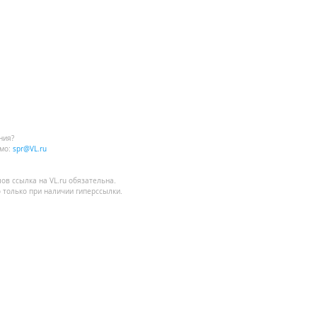
ния?
мо:
spr@VL.ru
лов
ссылка на VL.ru
обязательна.
 только при наличии гиперссылки.