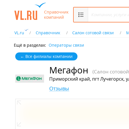
Справочник
компаний
VL.ru
Справочник
Салон сотовой связи
М
Ещё в разделах:
Операторы связи
← Все филиалы компании
Мегафон
(Салон сотовой
Приморский край, пгт Лучегорск, у
Отзывы