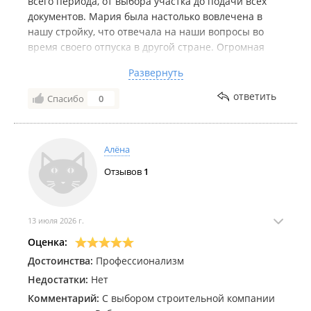
всего периода, от выбора участка до подачи всех
документов. Мария была настолько вовлечена в
нашу стройку, что отвечала на наши вопросы во
время своего отпуска в другой стране. Огромная
благодарность Евгению (руководителю стройки).
Развернуть
Снимал все этапы строительства, подсказывал
технические моменты. На наш взгляд эта лучшая
ответить
Спасибо
0
строительная компания. Без обмана, без лишних
трат, с душой и теплом к каждому клиенту.
Алёна
Отзывов
1
13 июля 2026 г.
Оценка:
Достоинства:
Профессионализм
Недостатки:
Нет
Комментарий:
С выбором строительной компании