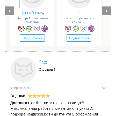
Spirit of Ecstasy
Si
Анге
Эксперт Справочника
Эксперт Справочника
Экс
компаний
компаний
Подписаться
Подписаться
Иван
Отзывов
1
9 апреля 2026 г.
Оценка:
Достоинства:
Достоинства все на лицо!!!
Максимальная работа с клиентом,от пункта А
подбора недвижимости до пункта Б оформления