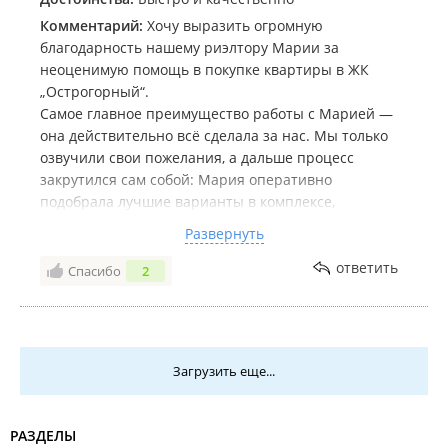
Комментарий:
Хочу выразить огромную
благодарность нашему риэлтору Марии за
неоценимую помощь в покупке квартиры в ЖК
„Острогорный“.
Самое главное преимущество работы с Марией —
она действительно всё сделала за нас. Мы только
озвучили свои пожелания, а дальше процесс
закрутился сам собой: Мария оперативно
подобрала лучшие варианты в комплексе,
организовала просмотры и, что было для нас
Развернуть
важнее всего, полностью взяла на себя всю
волокиту с ипотекой.
ответить
Спасибо
2
Всё прошло невероятно быстро и идеально по
документам. Нам не пришлось вникать в
юридические тонкости или бесконечно общаться с
банком — Мария всё контролировала и всегда была
Загрузить еще...
на шаг впереди. Это тот редкий случай, когда
покупка недвижимости проходит вообще без
стресса.
РАЗДЕЛЫ
Если хотите заехать в новый дом быстро и с легким