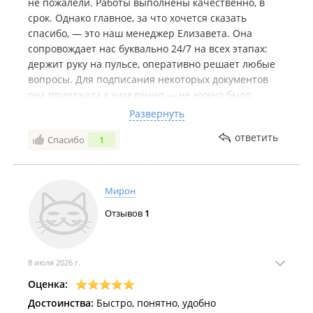
не пожалели. Работы выполнены качественно, в
срок. Однако главное, за что хочется сказать
спасибо, — это наш менеджер Елизавета. Она
сопровождает нас буквально 24/7 на всех этапах:
держит руку на пульсе, оперативно решает любые
вопросы. Для подписания некоторых документов
она приезжала к нам лично — не нужно было
никуда ехать, что очень удобно. И что особенно
Развернуть
ценно — даже после приемки объекта она не
ответить
Спасибо
1
бросила нас, мы до сих пор на связи, и она
продолжает помогать с любыми вопросами,
которые возникают в процессе эксплуатации.
Такого уровня сервиса и человеческого отношения
Мирон
я не встречала. Рекомендую компанию и лично
Отзывов
1
Елизавету!
8 июля 2026 г.
Оценка:
Достоинства:
Быстро, понятно, удобно