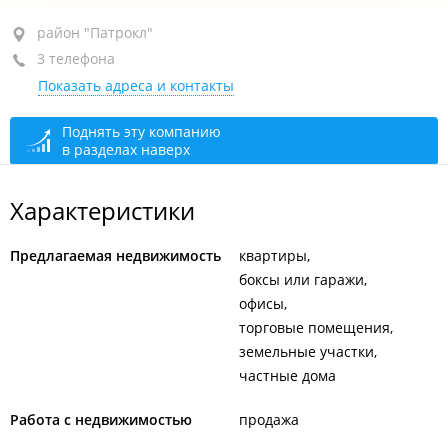
район "Патрокл", ул. Басаргина, 16
район "Патрокл"
3 телефона
+7 (423) 268-80-42
Показать адреса и контакты
+7 950 298-69-11
+7 (423) 269-19-11
Поднять эту компанию
в разделах наверх
сегодня закрыто
Характеристики
Предлагаемая недвижимость
квартиры
боксы или гаражи
офисы
торговые помещения
земельные участки
частные дома
Работа с недвижимостью
продажа