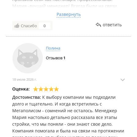
Мария -лучший менеджер! Всегда были на связи,
честно отвечали на любые вопросы, помогали с
Развернуть
решениями и переживали за результат так, будто
ответить
Спасибо
0
строили дом для себя! За время строительства мы
настолько привыкли к ребятам, что они стали для
нас родными! Каждая встреча проходила в теплой
атмосфере, а любые сложности решались спокойно
Полина
и без лишних нервов. Спасибо всей команде
Отзывов
1
Megapolis за ваш труд, ответственность,
человеческое отношение и внимание к деталям.
Желаем компании дальнейшего развития,
благодарных клиентов и как можно больше
18 июля 2026 г.
счастливых семей, которым вы помогаете
Оценка:
воплощать мечту в реальность. От всей души
Достоинства:
К выбору компании мы подходили
рекомендуем!
долго и тщательно. И когда встретились с
Мегаполисом - сомнений не осталось. Менеджер
Мария настолько детально рассказала все этапы
стройки, что мы поняли - они знают свое дело.
Компания помогала и была на связи на протяжении