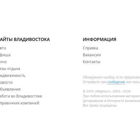
САЙТЫ ВЛАДИВОСТОКА
ИНФОРМАЦИЯ
вто
Справка
фиша
Вакансии
ино
Контакты
азы отдыха
едвижимость
Обнаружили ошибку, есть предложе
овости
Отправьте нам
сообщение
или пись
бъявления
© ООО «Фарпост», 2003—2026
абота во Владивостоке
При любом использовании материа
Цитирование в Интернете возможно
правочник компаний
Все права защищены.