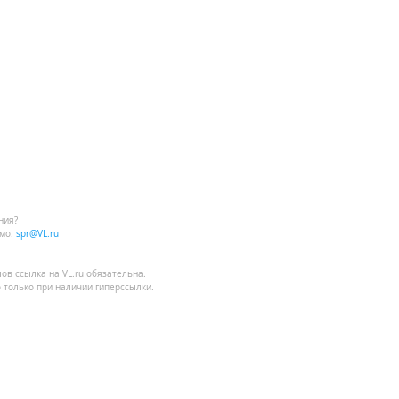
ния?
мо:
spr@VL.ru
лов
ссылка на VL.ru
обязательна.
 только при наличии гиперссылки.