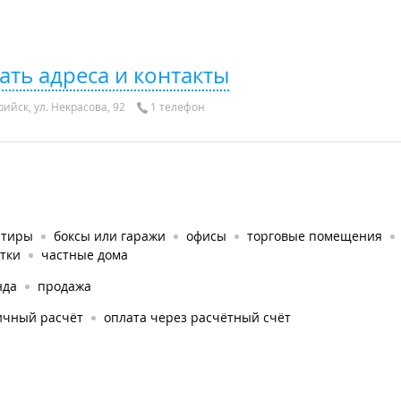
ать адреса и контакты
ийск, ул. Некрасова, 92
1 телефон
ртиры
боксы или гаражи
офисы
торговые помещения
тки
частные дома
нда
продажа
ичный расчёт
оплата через расчётный счёт