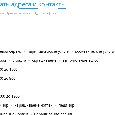
ать адреса и контакты
он "Третья рабочая"
2 телефона
евой сервис
парикмахерские услуги
косметические услуги
ижка
укладка
окрашивание
выпрямление волос
00 до 1500
00 до 800
000 до 1800
икюр
наращивание ногтей
педикюр
рмление бровей
наращивание ресниц