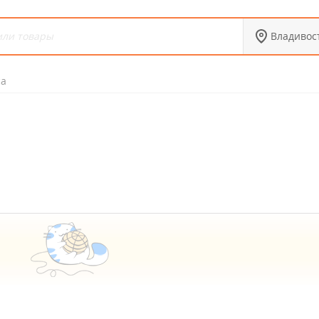
Владивос
са