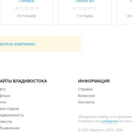
Сибирь
Пилка Вл
8 отзывов
3 отзывa
4 
авитель компании.
САЙТЫ ВЛАДИВОСТОКА
ИНФОРМАЦИЯ
вто
Справка
фиша
Вакансии
ино
Контакты
азы отдыха
едвижимость
Обнаружили ошибку, есть предложе
овости
Отправьте нам
сообщение
или пись
бъявления
© ООО «Фарпост», 2003—2026