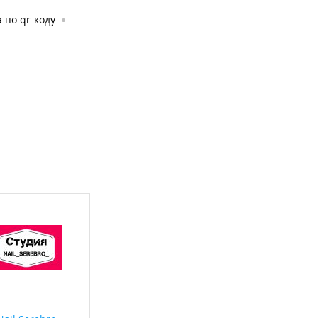
 по qr-коду