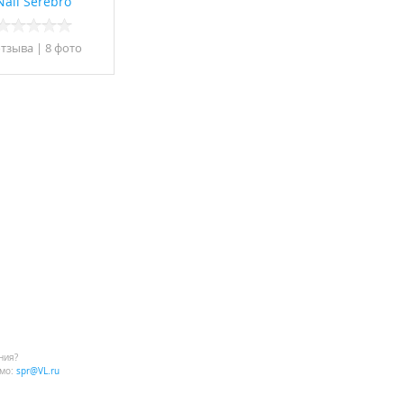
Nail Serebro
отзывa
|
8 фото
ния?
мо:
spr@VL.ru