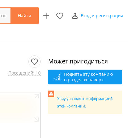
Найти
ток
Вход и регистрация
Может пригодиться
Посещений: 10
Поднять эту компанию
в разделах наверх
Хочу управлять информацией
этой компании.