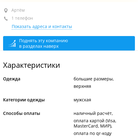
Артём, ул. Фрунзе, 32А
Артём
1 телефон
ТРЦ "Авиатор", 4-й этаж, бут. 428
Показать адреса и контакты
+7 914 715-33-00
закрыто, откроется в 10:00
Поднять эту компанию
в разделах наверх
Характеристики
Одежда
большие размеры
верхняя
Категории одежды
мужская
Способы оплаты
наличный расчёт
оплата картой (Visa,
MasterCard, МИР)
оплата по qr-коду