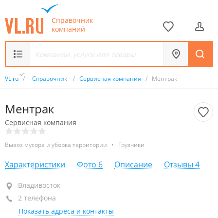
Справочник
компаний
VL.ru
/
Справочник
/
Сервисная компания
/
Ментрак
Ментрак
Сервисная компания
Вывоз мусора и уборка территории
•
Грузчики
Характеристики
Фото
6
Описание
Отзывы
4
Владивосток
Владивосток
2 телефона
+7 994 021-41-55
Показать адреса и контакты
+7 (423) 248-98-29