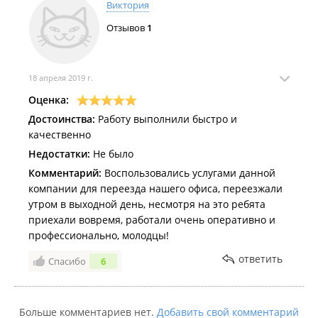
Виктория
представителем, а также переписку в
приложении "Whatsapp" можем предоставить),
Отзывов
1
мы в свою очередь от выполнения заявки не
отказались и договорились с Вами о переносе
заявки на другой день и время, удобные для Вас
18 апреля 2019 г.
и в итоге выполнили заявку... Считаем данный
Оценка:
отзыв необоснованным и не соответствующим
Достоинства:
действительности, данные о Вас и Вашем
Работу выполнили быстро и
качественно
представителе будут занесены в "черный
список" перевозчиков города Владивосток и ДВ
Недостатки:
Не было
Региона.
Комментарий:
Воспользовались услугами данной
компании для переезда нашего офиса, переезжали
утром в выходной день, несмотря на это ребята
приехали вовремя, работали очень оперативно и
профессионально, молодцы!
ответить
Спасибо
6
Больше комментариев нет.
Добавить свой комментарий