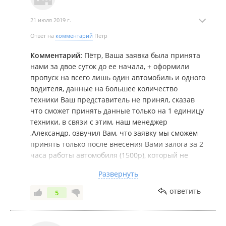
21 июля 2019 г.
Ответ на
комментарий
Петр
Комментарий:
Пётр, Ваша заявка была принята
нами за двое суток до ее начала, + оформили
пропуск на всего лишь один автомобиль и одного
водителя, данные на большее количество
техники Ваш представитель не принял, сказав
что сможет принять данные только на 1 единицу
техники, в связи с этим, наш менеджер
,Александр, озвучил Вам, что заявку мы сможем
принять только после внесения Вами залога за 2
часа работы автомобиля (1500р), который не
будет возвращен в случае отказа или изменения
Развернуть
Вами заявки менее чем за 24 часа, с чем Вы
согласились... и получилось, что менее чем за 24
ответить
5
часа Вы связались с нами и попросили
перенести время заявки на 3 часа вперед
(записи разговоров с Вами и Вашим