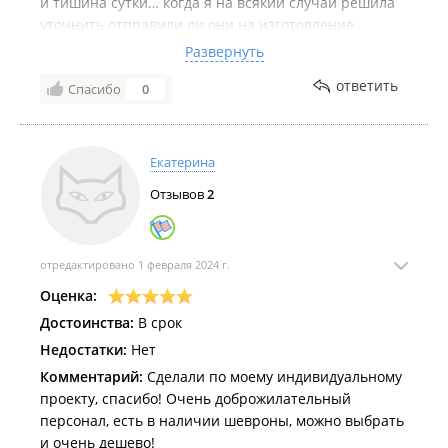
и тишина сутки… когда я на всякий случай решила
уточнить отправили ли они на изготовление
макеты, мне пришел ответ: мы не сделаем к этой
Развернуть
дате!… и перестали отвечать…
ответить
Спасибо
0
Клиентоориентированность на 0! Просто подвели
меня!!!!
Екатерина
Отзывов
2
отредактировано 1 февраля 2024 г.
Оценка:
Достоинства:
В срок
Недостатки:
Нет
Комментарий:
Сделали по моему индивидуальному
проекту, спасибо! Очень доброжилательный
персонал, есть в наличии шевроны, можно выбрать
и очень дешево!