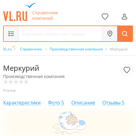
Справочник
компаний
VL.ru
/
Справочник
/
Производственная компания
/
Меркурий
Меркурий
Производственная компания
Ателье
Характеристики
Фото
5
Описание
Отзывы
5