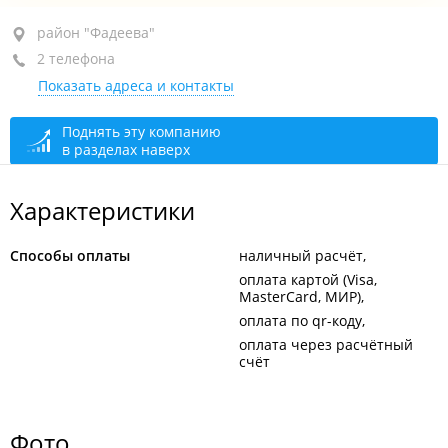
район "Фадеева", ул. Фадеева, 31
район "Фадеева"
2 телефона
отдельный вход, 1-й этаж
Показать адреса и контакты
+7 914 791-05-22
+7 902 482-09-37
Поднять эту компанию
в разделах наверх
открыто: 10:00–18:00
Характеристики
Способы оплаты
наличный расчёт
оплата картой (Visa,
MasterCard, МИР)
оплата по qr-коду
оплата через расчётный
счёт
Фото