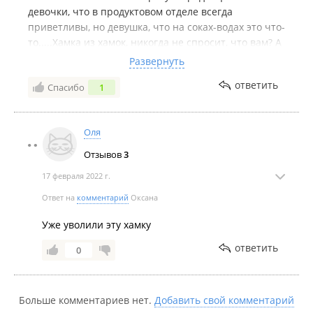
девочки, что в продуктовом отделе всегда
приветливы, но девушка, что на соках-водах это что-
то.....Хамка из хамок, никогда не спросит, что вам? А
просто пренебрежительно кивает... сдачу швыряет
Развернуть
на тарелку,копейки аж разлетаются,с покупателем
ответить
Спасибо
1
не общается, как-будто тебя нет...может
одновременно разговаривать по телефону, курит
прямо на крыльце перед магазином. Я конечно
Оля
понимаю, что мой отзыв в пустоту....
Отзывов
3
17 февраля 2022 г.
Ответ на
комментарий
Оксана
Уже уволили эту хамку
ответить
0
Больше комментариев нет.
Добавить свой комментарий