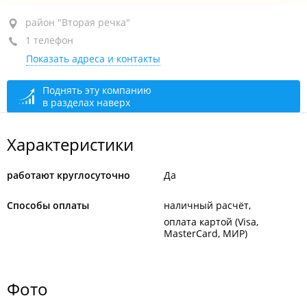
район "Вторая речка", ул. Русская, 48/1
район "Вторая речка"
1 телефон
+7 924 124-77-77
Показать адреса и контакты
круглосуточно
Поднять эту компанию
в разделах наверх
Характеристики
работают круглосуточно
Да
Способы оплаты
наличный расчёт
оплата картой (Visa,
MasterCard, МИР)
Фото