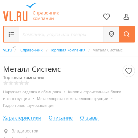
Справочник
компаний
VL.ru
/
Справочник
/
Торговая компания
/
Металл Системс
Металл Системс
Торговая компания
Наружная отделка и облицовка
•
Кирпич, строительные блоки
и конструкции
•
Металлопрокат и металлоконструкции
•
Гидро-тепло-шумоизоляция
Характеристики
Описание
Отзывы
Владивосток
Владивосток