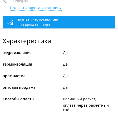
1 телефон
+7 908 998-99-85
Показать адреса и контакты
закрыто, откроется в 09:00
Поднять эту компанию
в разделах наверх
Характеристики
гидроизоляция
Да
термоизоляция
Да
профнастил
Да
оптовая продажа
Да
Способы оплаты
наличный расчёт
оплата через расчётный
счёт