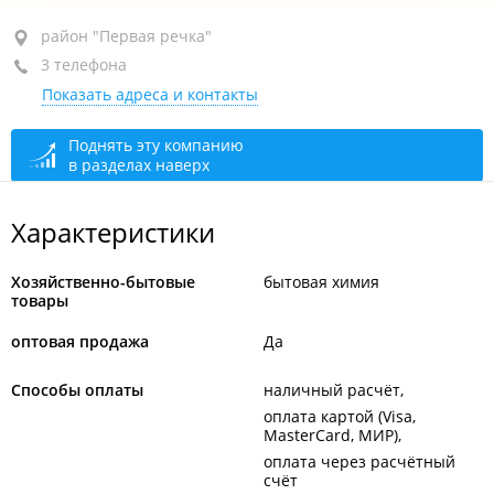
район "Первая речка", пр-т Океанский, 133
район "Первая речка"
3 телефона
отдельный вход, 2-й этаж
Показать адреса и контакты
+7 (423) 260-87-36
+7 (423) 260-85-85
Поднять эту компанию
в разделах наверх
+7 914 790-64-35
закрыто, откроется через 49 мин.
Характеристики
Хозяйственно-бытовые
бытовая химия
товары
оптовая продажа
Да
Способы оплаты
наличный расчёт
оплата картой (Visa,
MasterCard, МИР)
оплата через расчётный
счёт